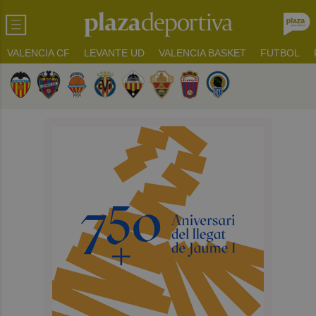
VALENCIA CF
LEVANTE UD
VALENCIA BASKET
FUTBOL