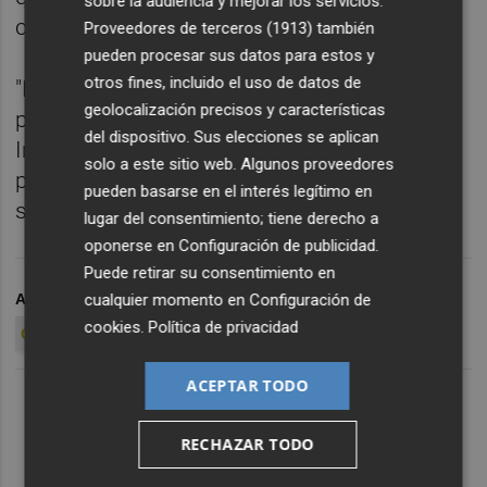
sobre la audiencia y mejorar los servicios.
complicado", argumentó.
Proveedores de terceros (1913)
también
pueden procesar sus datos para estos y
otros fines, incluido el uso de datos de
"Prefiero pensar en el día a día y que
geolocalización precisos y características
podamos estar salvados en marzo o abril.
del dispositivo. Sus elecciones se aplican
Intentaré tomar la decisión correcta para no
solo a este sitio web. Algunos proveedores
perjudicarme a mí, al equipo ni a la
pueden basarse en el interés legítimo en
selección", concluyó.
lugar del consentimiento; tiene derecho a
oponerse en
Configuración de publicidad
.
Puede retirar su consentimiento en
cualquier momento en
Configuración de
ARCHIVADO EN
ALEXANDER GONZÁLEZ
ELCHE CF
cookies
.
Política de privacidad
GRANADA CF
ACEPTAR TODO
RECHAZAR TODO