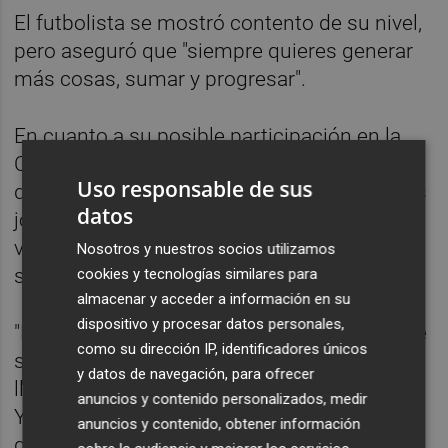
El futbolista se mostró contento de su nivel,
pero aseguró que "siempre quieres generar
más cosas, sumar y progresar".
En cuanto a su posible participación en la
Copa América de selecciones nacionales, lo
Uso responsable de sus
que podría provocar que se perdiera algunas
datos
jornadas del tramo final del campeonato, el
venezolano dijo que es una opción que
Nosotros y nuestros socios utilizamos
siempre provoca "debate".
cookies y tecnologías similares para
almacenar y acceder a información en su
dispositivo y procesar datos personales,
"La Segunda no para y cuando un jugador de
como su dirección IP, identificadores únicos
selección agarra continuidad de repente
y datos de navegación, para ofrecer
llega una convocatoria y tienes que asistir.
anuncios y contenido personalizados, medir
Yo amo a mi país y lo doy todo por él, por lo
anuncios y contenido, obtener información
que rechazar una convocatoria es