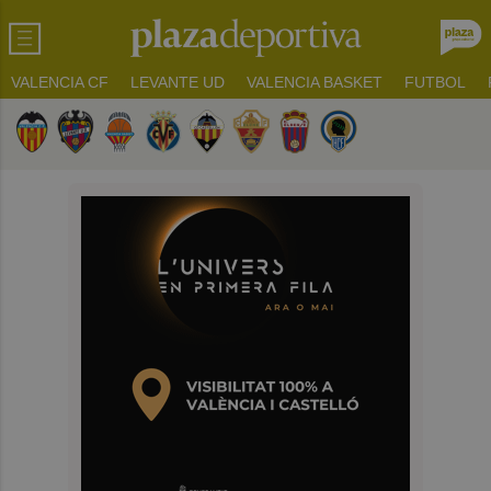
VALENCIA CF
LEVANTE UD
VALENCIA BASKET
FUTBOL