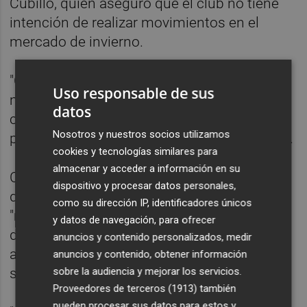
Cubillo, quien aseguró que el club no tiene
intención de realizar movimientos en el
mercado de invierno.
"Contamos con todos. El que más y el que
Uso responsable de sus
menos ha jugado ha tenido un
datos
comportamiento excepcional y no le
Nosotros y nuestros socios utilizamos
podemos recriminar nada a ninguno", indicó.
cookies y tecnologías similares para
almacenar y acceder a información en su
Cubillo, por último, desveló que el Hércules
dispositivo y procesar datos personales,
desea comenzar 2021 manteniendo las
como su dirección IP, identificadores únicos
"muchas cosas buenas" que ha hecho bien
y datos de navegación, para ofrecer
durante gran parte del curso, pero también
anuncios y contenido personalizados, medir
admitió que tiene capacidad de mejora,
anuncios y contenido, obtener información
sobre la audiencia y mejorar los servicios.
sobre todo en ataque.
Proveedores de terceros (1913)
también
pueden procesar sus datos para estos y