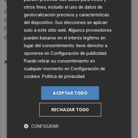
"Hemos marcado pocos goles, aunque nos
otros fines, incluido el uso de datos de
da ser segundos y pelear por todo. Pero
geolocalización precisos y características
queremos más y en algo en lo que podemos
del dispositivo. Sus elecciones se aplican
mejorar. Con todos disponibles es más fácil
solo a este sitio web. Algunos proveedores
que lleguen más goles", sentenció.
pueden basarse en el interés legítimo en
lugar del consentimiento; tiene derecho a
oponerse en
Configuración de publicidad
.
Puede retirar su consentimiento en
ARCHIVADO EN
CF LA NUCÍA
HÉRCULES CF
CUBILLO
cualquier momento en
Configuración de
cookies
.
Política de privacidad
ACEPTAR TODO
RECHAZAR TODO
CONFIGURAR