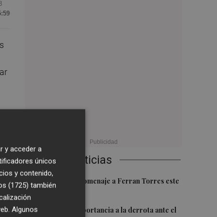
8
5:59
es
ar
el
ri
.
r y acceder a
Últimas Noticias
tificadores únicos
e
cios y contenido,
mpo
1
Foios rendirá homenaje a Ferran Torres este
os (1725)
también
viernes
calización
2
 web. Algunos
Sotelo resta importancia a la derrota ante el