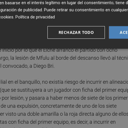
 de los encuentros con "siete futbolistas de los que
 basarse en el interés legítimo en lugar del consentimiento; tiene 
an", es decir, con siete futbolistas con licencia del primer
guración de publicidad
. Puede retirar su consentimiento en cualqu
cookies
.
Política de privacidad
RECHAZAR TODO
ACE
s hasta
Madrid
, entre los que se encontraban cuatro con
teral
José Salinas
, el mediocentro
Jony Álamo
y el
 inicio por lo que el Elche arrancó el partido con ocho
rgo, la lesión de Mfulu al borde del descanso llevó al técn
al convocado, a Diego Bri.
l en el banquillo, no existía riesgo de incurrir en alineac
que se sustituyera a un jugador con ficha del primer equ
a o por lesión, y pasara a haber menos de siete de los prime
a de una expulsión, concretamente de uno de los siete
r visto una doble amarilla o la roja directa alguno de ellos
as con ficha del primer equipo, es decir, a incurrir en