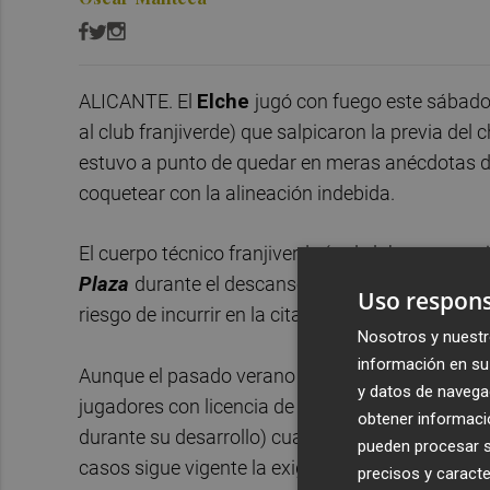
ALICANTE. El
Elche
jugó con fuego este sábad
al club franjiverde) que salpicaron la previa del
estuvo a punto de quedar en meras anécdotas d
coquetear con la alineación indebida.
El cuerpo técnico franjiverde (y el club en su c
Plaza
durante el descanso) demostró que conocía
Uso respons
riesgo de incurrir en la citada falta a partir del
Nosotros y nuestr
información en su 
Aunque el pasado verano la
Real Federación E
y datos de navega
jugadores con licencia de la primera plantilla p
obtener informació
durante su desarrollo) cuando haya positivos p
pueden procesar su
casos sigue vigente la exigencia recogida en el
a
precisos y caracte