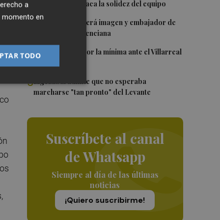
Villarreal y destaca la solidez del equipo
derecho a
ier momento en
3
Ferran Torres será imagen y embajador de
la Comunitat Valenciana
4
El Levante cae por la mínima ante el Villarreal
PTAR TODO
5
Elgezabal admite que no esperaba
marcharse "tan pronto" del Levante
ico
Suscríbete al canal
ión
de Whatsapp
ipo
ros
Siempre al día de las últimas
noticias
,
¡Quiero suscribirme!