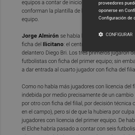
equipos a contar de inicio y durante el desarrollo
proveedores pueden
conforman la plantilla de la categoría en que milit
oponerse en
Confi
Configuración de 
equipo.
CONFIGURAR
Jorge Almirón
se había llevado a 20 jugadore
ficha del
Ilicitano
: el central
Gerard Barri
, el la
delantero
Diego Bri. Los tres primeros jugaron de
futbolistas con ficha del primer equipo; sin emba
a dar entrada al cuarto jugador con ficha del fili
Como no había más jugadores con licencia del filia
indebida por medio precisamente de un cambio (
por otro con ficha del filial, por decisión técnic
en el campo), pero sí de que la hubiera por culp
jugadores con licencia del primer equipo. De habe
el Elche habría pasado a contar con seis futbolist