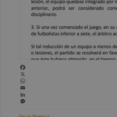
Facebook
X
WhatsApp
Email
LinkedIn
Messenger
Óscar Manteca