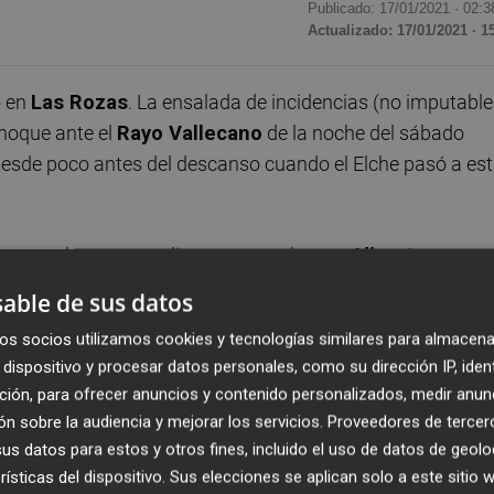
Publicado: 17/01/2021 ·
02:3
Actualizado: 17/01/2021 · 1
o en
Las Rozas
. La ensalada de incidencias (no imputabl
 choque ante el
Rayo Vallecano
de la noche del sábado
esde poco antes del descanso cuando el Elche pasó a est
onjunto, tal y como pudimos comprobar en
Alicante
 la reglamentación, pero eso no impidió que se corriera 
able de sus datos
 minuto 43, cuando
'Nuke' Mfulu
fue sustituido por
Diego B
os socios utilizamos cookies y tecnologías similares para almacena
dispositivo y procesar datos personales, como su dirección IP, iden
spañola de Fútbol
rebajaba a cinco el número mínimo d
ción, para ofrecer anuncios y contenido personalizados, medir anun
ara poder disputar un partido (y que han de estar en el ca
n sobre la audiencia y mejorar los servicios.
Proveedores de tercer
or
Covid-19
(que se lo digan al
Granada
), en el resto de
s datos para estos y otros fines, incluido el uso de datos de geolo
rtículo 223
del
Reglamento General
, que obliga a los
rísticas del dispositivo. Sus elecciones se aplican solo a este sitio