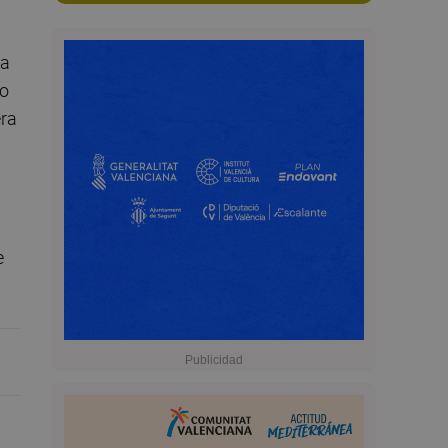
ba
ho
era
e