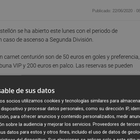
Publicado: 22/06/2020 ·
0
lón se ha abierto este lunes con el periodo de
n caso de ascenso a Segunda División.
on carnet
centurión
son de 50 euros en goles y preferencia,
ribuna VIP y 200 euros en palco. Las reservas se pueden
able de sus datos
nso, se abonará el 50% restante en agosto, aunque el club
 Footters, que retransmite los partidos locales del Castel
os socios utilizamos cookies y tecnologías similares para almacena
dispositivo y procesar datos personales, como su dirección IP, iden
ción, para ofrecer anuncios y contenido personalizados, medir anun
n sobre la audiencia y mejorar los servicios.
Proveedores de tercer
a web del club.
s datos para estos y otros fines, incluido el uso de datos de geolo
rísticas del dispositivo. Sus elecciones se aplican solo a este sitio