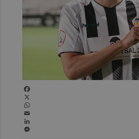
Facebook
X
WhatsApp
Email
LinkedIn
Messenger