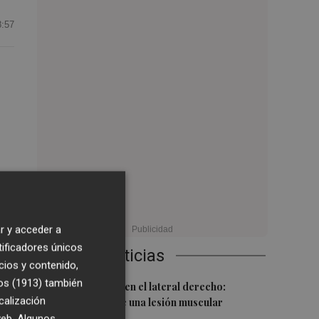
8:57
lón
r y acceder a
tificadores únicos
Últimas Noticias
cios y contenido,
os (1913)
también
1
Más problemas en el lateral derecho:
calización
Monferrer sufre una lesión muscular
 web. Algunos