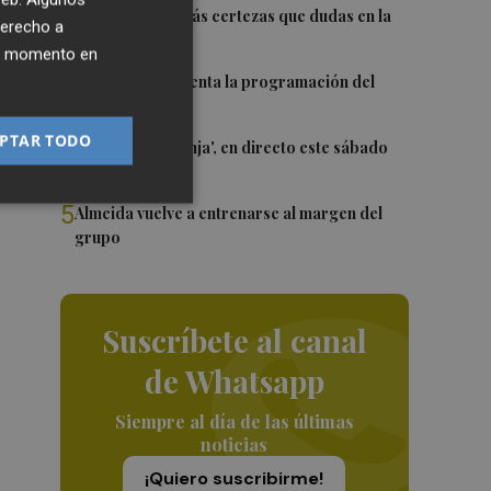
2
Awa Fam deja más certezas que dudas en la
derecho a
WNBA
ier momento en
3
El Valencia presenta la programación del
Trofeu Taronja
PTAR TODO
4
El 'Trofeu Taronja', en directo este sábado
por À Punt
5
Almeida vuelve a entrenarse al margen del
grupo
Suscríbete al canal
de Whatsapp
Siempre al día de las últimas
noticias
¡Quiero suscribirme!