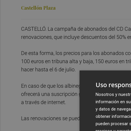
Castellón Plaza
CASTELLÓ. La campaña de abonados del CD Castel
renovaciones, que incluye descuentos del 50% e
De esta forma, los precios para los abonados c
100 euros en tribuna alta y baja, 150 euros en t
hacer hasta el 6 de julio.
Uso respons
En caso de que los albinegros no logren el asce
ofrecerá una suscripción gratuita a la plataforma
Nosotros y nuestr
información en su 
a través de internet.
y datos de navega
obtener informació
Las renovaciones se pueden realizar en la págin
pueden procesar su
precisos y caracte