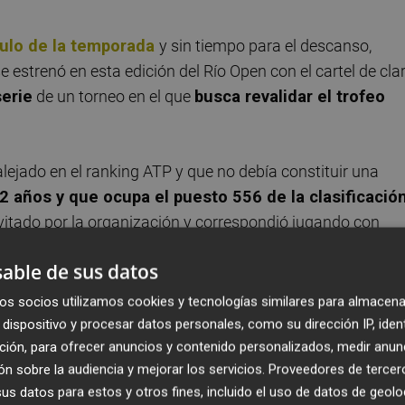
tulo de la temporada
y sin tiempo para el descanso,
se estrenó en esta edición del Río Open con el cartel de cla
erie
de un torneo en el que
busca revalidar el trofeo
ejado en el ranking ATP y que no debía constituir una
2 años y que ocupa el puesto 556 de la clasificació
vitado por la organización y correspondió jugando con
tral del complejo, la Guga Kuerten
.
able de sus datos
quien acto seguido le rompió el servicio y en blanco a un
os socios utilizamos cookies y tecnologías similares para almacena
ndo errores propios de quien no arranca con la
dispositivo y procesar datos personales, como su dirección IP, iden
ción, para ofrecer anuncios y contenido personalizados, medir anun
que puso el break en bandeja a su rival.
n sobre la audiencia y mejorar los servicios.
Proveedores de tercer
s datos para estos y otros fines, incluido el uso de datos de geolo
cionar
y arregló lo que había estropeado en el inicio sien