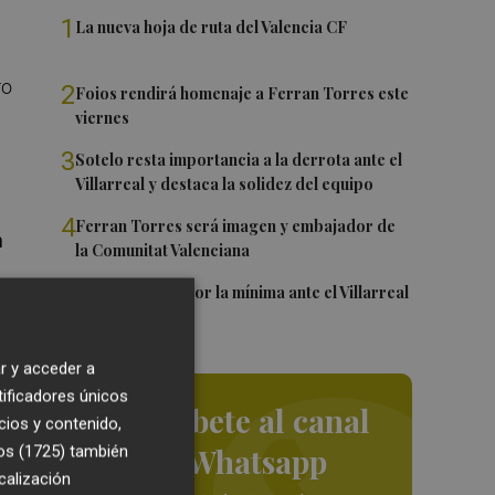
1
La nueva hoja de ruta del Valencia CF
ro
2
Foios rendirá homenaje a Ferran Torres este
viernes
3
Sotelo resta importancia a la derrota ante el
Villarreal y destaca la solidez del equipo
4
Ferran Torres será imagen y embajador de
n
la Comunitat Valenciana
5
El Levante cae por la mínima ante el Villarreal
r y acceder a
tificadores únicos
Suscríbete al canal
cios y contenido,
de Whatsapp
os (1725)
también
calización
do