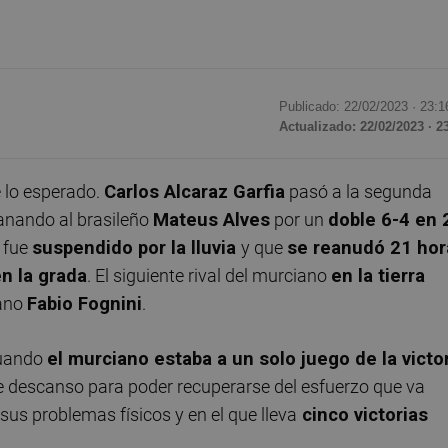
Publicado: 22/02/2023 ·
23:1
Actualizado: 22/02/2023 · 2
lo esperado.
Carlos Alcaraz Garfia
pasó a la segunda
nando al brasileño
Mateus Alves
por un
doble 6-4 en 
 fue
suspendido por la lluvia
y que
se reanudó 21 hor
n la grada
. El siguiente rival del murciano
en la tierra
iano
Fabio Fognini
.
cuando
el murciano estaba a un solo juego de la victo
e descanso para poder recuperarse del esfuerzo que va
us problemas físicos y en el que lleva
c
inco victorias