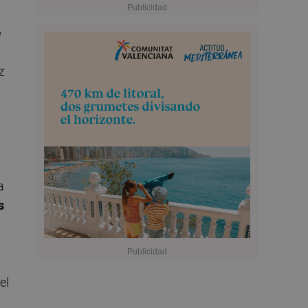
e
z
a
s
el