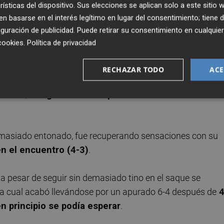
rísticas del dispositivo. Sus elecciones se aplican solo a este sitio
 blanco.
 basarse en el interés legítimo en lugar del consentimiento; tiene 
guración de publicidad
. Puede retirar su consentimiento en cualqu
pero el brasileño, alentado por su público, no desistió y
cookies
.
Política de privacidad
amente en blanco.
RECHAZAR TODO
ACE
ra el partido de su vida y para el murciano un encuentro 
nocido,
la lógica se fue imponiendo tras ese inicio
demasiado entonado, fue recuperando sensaciones con su
en el encuentro (4-3)
.
 a pesar de seguir sin demasiado tino en el saque se
 la cual acabó llevándose por un apurado 6-4 después de
4
n principio se podía esperar
.