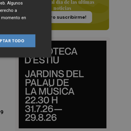
Siempre al día de las últimas
 web. Algunos
noticias
derecho a
¡Quiero suscribirme!
ier momento en
PTAR TODO
más
9