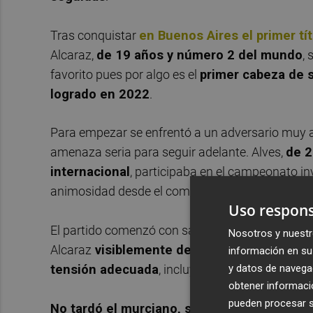
Tras conquistar
en Buenos Aires el primer tí
Alcaraz,
de 19 años y número 2 del mundo
, 
favorito pues por algo es el
primer cabeza de s
logrado en 2022
.
Para empezar se enfrentó a un adversario muy al
amenaza seria para seguir adelante. Alves,
de 2
internacional
, participaba en el campeonato in
animosidad desde el comienzo
en la pista cen
Uso respons
El partido comenzó con saque ganado por Alves, 
Nosotros y nuestr
Alcaraz
visiblemente descentrado y cometie
información en su 
y datos de navega
tensión adecuada
, incluyendo una doble falta 
obtener informació
pueden procesar su
No tardó el murciano, sin embargo, en reac