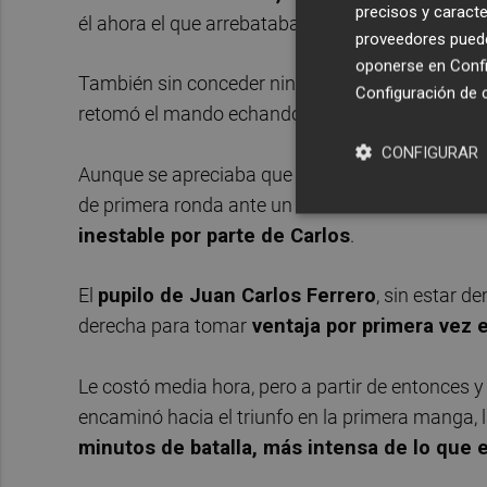
precisos y caracte
él ahora el que arrebataba el saque a su rival en
proveedores pueden
oponerse en
Confi
También sin conceder ningún punto igualó a dos, 
Configuración de 
retomó el mando echando la bola al aire y nuev
CONFIGURAR
Aunque se apreciaba que para el jugador local e
de primera ronda ante un adversario semidesco
inestable por parte de Carlos
.
El
pupilo de Juan Carlos Ferrero
, sin estar 
derecha para tomar
ventaja por primera vez 
Le costó media hora, pero a partir de entonces y
encaminó hacia el triunfo en la primera manga,
minutos de batalla, más intensa de lo que e