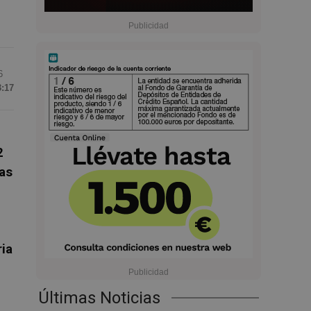
6
3:17
2
as
ria
Últimas Noticias