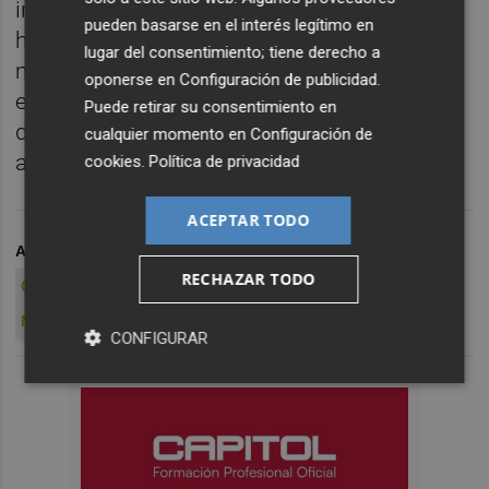
incidentes, nos estarían criticando por no
pueden basarse en el interés legítimo en
haberlo evitado. Para eso están los
lugar del consentimiento; tiene derecho a
mecanismos de seguridad. Les dimos 300
oponerse en
Configuración de publicidad
.
entradas de las que les correspondían. Que
Puede retirar su consentimiento en
denuncien, pero se envió seguridad incluso
cualquier momento en
Configuración de
antes por incidentes del pasado".
cookies
.
Política de privacidad
ACEPTAR TODO
ARCHIVADO EN
MATEU ALEMANY
VALENCIA CF
RECHAZAR TODO
CENTENARIO VCF
NOU MESTALLA
MARCELINO
MESTALLA
CONFIGURAR