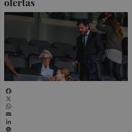
ofertas
Facebook
X
WhatsApp
Email
LinkedIn
Messenger