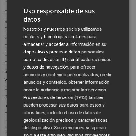
medidas adecuadas para evitar la violencia
Uso responsable de sus
en los estadios. Eso es algo importante y
datos
grave. En cuanto a su partido, como se hace
habitualmente, se reparte un número de
Nosotros y nuestros socios utilizamos
entradas cuando las pedimos. El Hércules
cookies y tecnologías similares para
almacenar y acceder a información en su
pidió 500 y le dimos el 25% de nuestra
dispositivo y procesar datos personales,
capacidad. No teníamos voluntad de que no
como su dirección IP, identificadores únicos
entraran, podíamos haber dado el 5%. Ellos
y datos de navegación, para ofrecer
son los responsables de no hacer que no
anuncios y contenido personalizados, medir
vengan a las taquillas, porque se genera un
anuncios y contenido, obtener información
problema de seguridad. Ya había habido
sobre la audiencia y mejorar los servicios.
antecedentes. Sabían que no debían venir a
Proveedores de terceros (1913)
también
las taquillas. Es algo lógico. Si no
pueden procesar sus datos para estos y
hubiéramos querido que vengan,
otros fines, incluido el uso de datos de
geolocalización precisos y características
hubiéramos entregado 75 y no 325.
del dispositivo. Sus elecciones se aplican
Evitamos el descontrol. Si hubieran habido
solo a este sitio web. Algunos proveedores