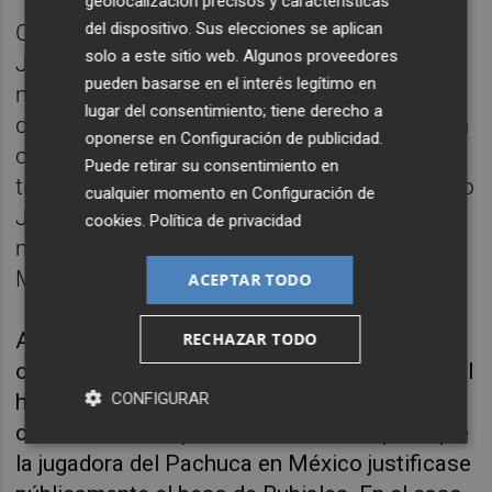
geolocalización precisos y características
del dispositivo. Sus elecciones se aplican
Con sus declaraciones, el juez Francisco de
solo a este sitio web. Algunos proveedores
Jorge continúa recabando testimonios en el
pueden basarse en el interés legítimo en
marco de la investigación a Rubiales por
lugar del consentimiento; tiene derecho a
delitos de agresión sexual y coacciones, una
oponerse en
Configuración de publicidad
.
causa que recientemente ha sumado otros
Puede retirar su consentimiento en
tres imputados: el exseleccionador femenino
cualquier momento en
Configuración de
Jorge Vilda; el director de la selección
cookies
.
Política de privacidad
masculina, Albert Luque; y el director de
Marketing de la RFEF, Rubén Rivera.
ACEPTAR TODO
A los tres últimos el juez los citó el 10 de
RECHAZAR TODO
octubre como investigados después de que el
CONFIGURAR
hermano y una amiga de Jenni Hermoso
confirmasen las presiones recibidas para que
la jugadora del Pachuca en México justificase