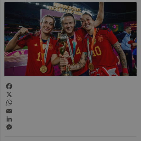
Facebook
X
WhatsApp
Email
LinkedIn
Messenger