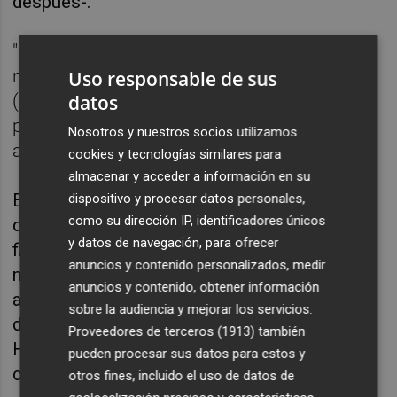
después-.
"Contigo más que nunca. Basta de mentiras,
no estás sola", señaló Misa en la red social X
Uso responsable de sus
datos
(antes Twitter); "Todo el mundo vio lo que
pasó. La víctima eres tú. Estoy contigo
Nosotros y nuestros socios utilizamos
amiga", escribió Irene Paredes.
cookies y tecnologías similares para
almacenar y acceder a información en su
Ese día las tres suscribieron el comunicado,
dispositivo y procesar datos personales,
como su dirección IP, identificadores únicos
difundido a través del sindicato FutPro y
y datos de navegación, para ofrecer
firmado por 56 jugadoras, en el que
anuncios y contenido personalizados, medir
manifestaron su "firme y rotunda condena
anuncios y contenido, obtener información
ante conductas que han atentado contra la
sobre la audiencia y mejorar los servicios.
dignidad de las mujeres", y en el que Jenni
Proveedores de terceros (1913)
también
Hermoso reiteró que "en ningún momento"
pueden procesar sus datos para estos y
consintió el beso.
otros fines, incluido el uso de datos de