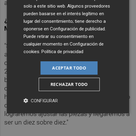
agallas para decírselo".
solo a este sitio web. Algunos proveedores
pueden basarse en el interés legítimo en
¿Y LOS JUGADORES QUE DEFENDIERON A
lugar del consentimiento; tiene derecho a
MARCELINO?
oponerse en
Configuración de publicidad
.
Puede retirar su consentimiento en
cualquier momento en
Configuración de
"Sí, lo hicieron. Pero necesitamos tener las
cookies
.
Política de privacidad
agallas de decirle a estas personas: 'Tu no
controlas el club'. Alguien ha puesto más de
ACEPTAR TODO
200 millones de libras y tiene una idea
bastante buena para un club que está
RECHAZAR TODO
creciendo bien. Tiene un proyecto claro. No
he sido muy popular por aquí pero no pienso
CONFIGURAR
detenerme. Con el tiempo creo que
lograremos ajustar las piezas y llegaremos a
ser un diez sobre diez."