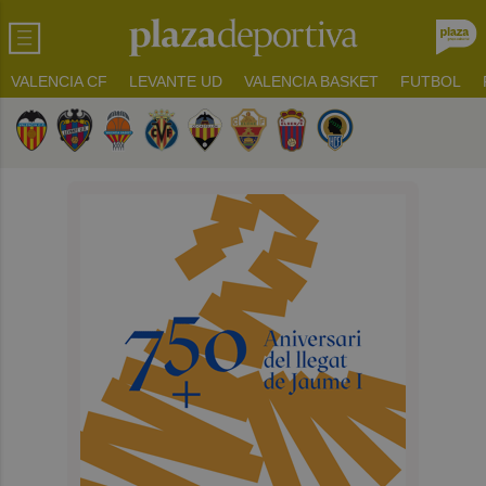
VALENCIA CF
LEVANTE UD
VALENCIA BASKET
FUTBOL