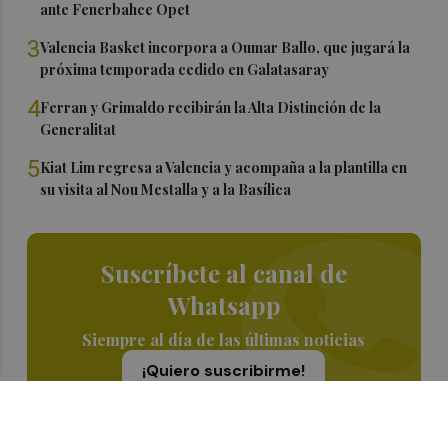
ante Fenerbahce Opet
3
Valencia Basket incorpora a Oumar Ballo, que jugará la
próxima temporada cedido en Galatasaray
4
Ferran y Grimaldo recibirán la Alta Distinción de la
Generalitat
5
Kiat Lim regresa a Valencia y acompaña a la plantilla en
su visita al Nou Mestalla y a la Basílica
Suscríbete al canal de
Whatsapp
Siempre al día de las últimas noticias
¡Quiero suscribirme!