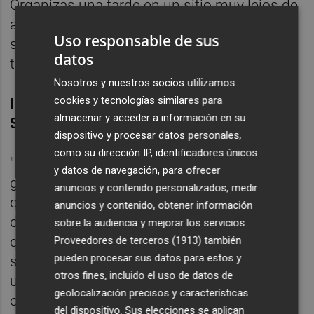
Organizas una tarde en un sitio muy lejos de
aquí, das unas patadas al balón y al día
Uso responsable de sus
siguiente todo el mundo se ha olvidado de
datos
ti."
Nosotros y nuestros socios utilizamos
cookies y tecnologías similares para
IMPLACABLES CON AQUELLOS QUE NO
almacenar y acceder a información en su
SIGAN SUS DIRECTRICES
dispositivo y procesar datos personales,
como su dirección IP, identificadores únicos
"Por fin empieza a decirse: 'Mirad, nosotros
y datos de navegación, para ofrecer
gestionamos el club. El propietario sabe lo
anuncios y contenido personalizados, medir
que quiere'. Tenemos que tener las agallas
anuncios y contenido, obtener información
de decir a cualquiera, no importa lo buenos
sobre la audiencia y mejorar los servicios.
que sean sus resultados, o lo popular que
Proveedores de terceros (1913)
también
pueden procesar sus datos para estos y
sea en la ciudad, que se va a la calle. Incluso
otros fines, incluido el uso de datos de
un futbolista, si públicamente critica al club
geolocalización precisos y características
o al propietario; hay que ser claros y tener la
del dispositivo. Sus elecciones se aplican