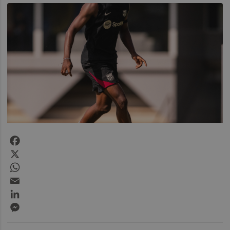
Facebook
X
WhatsApp
Email
LinkedIn
Messenger