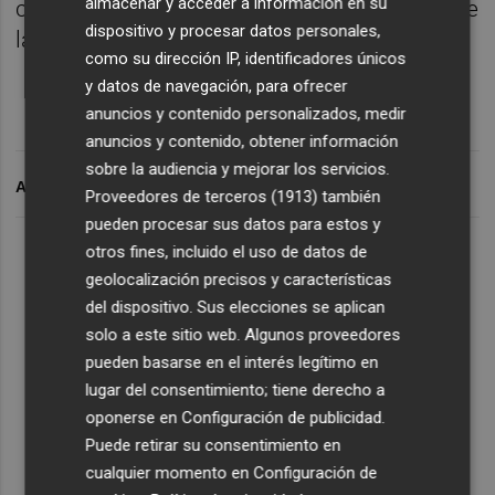
almacenar y acceder a información en su
club, este verano iba a ser clave para ganarse
dispositivo y procesar datos personales,
la confianza del nuevo técnico.
como su dirección IP, identificadores únicos
y datos de navegación, para ofrecer
anuncios y contenido personalizados, medir
anuncios y contenido, obtener información
sobre la audiencia y mejorar los servicios.
ARCHIVADO EN
Proveedores de terceros (1913)
también
pueden procesar sus datos para estos y
otros fines, incluido el uso de datos de
geolocalización precisos y características
del dispositivo. Sus elecciones se aplican
solo a este sitio web. Algunos proveedores
pueden basarse en el interés legítimo en
lugar del consentimiento; tiene derecho a
oponerse en
Configuración de publicidad
.
Puede retirar su consentimiento en
cualquier momento en
Configuración de