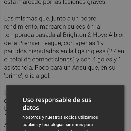
está marcado por las lesiones graves.
Las mismas que, junto a un pobre
rendimiento, marcaron su cesión la
temporada pasada al Brighton & Hove Albion
de la Premier League, con apenas 19
partidos disputados en la liga inglesa (27 en
el total de competiciones) y con 4 goles y 1
asistencia. Poco para un Ansu que, en su
'prime', olía a gol.
Esta lesión, del todo inoportuna, aparta al
Uso responsable de sus
extremo internacional de la gira por Estados
datos
Unidos y, quien sabe, de poder enamorar
futbolísticamente a Hansi Flick. Pese a que
Nosotros y nuestros socios utilizamos
Ansu está en la posible rampa de salida del
cookies y tecnologías similares para