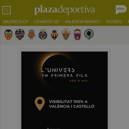
VALENCIA CF
LEVANTE UD
VALENCIA BASKET
FUTBOL