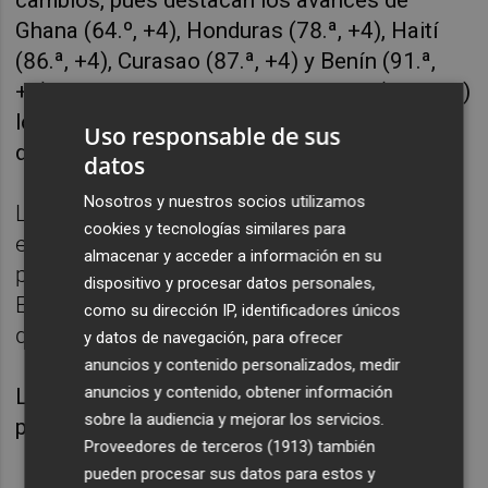
Ghana (64.º, +4), Honduras (78.ª, +4), Haití
(86.ª, +4), Curasao (87.ª, +4) y Benín (91.ª,
+6), aunque la selección de Namibia (97.ª, +9)
logra un progreso aún mayor con una subida
Uso responsable de sus
de nueve plazas.
datos
Nosotros y nuestros socios utilizamos
La selección que más puntos ha registrado
cookies y tecnologías similares para
es Liberia con +37.47 puntos, que sube diez
almacenar y acceder a información en su
puestos y la que más ha bajado Guinea
dispositivo y procesar datos personales,
Ecuatorial, con -47.53 puntos, que pierde
como su dirección IP, identificadores únicos
diez posiciones.
y datos de navegación, para ofrecer
anuncios y contenido personalizados, medir
anuncios y contenido, obtener información
La próxima Clasificación Mundial FIFA se
sobre la audiencia y mejorar los servicios.
publicará el 18 de julio 2024.
Proveedores de terceros (1913)
también
pueden procesar sus datos para estos y