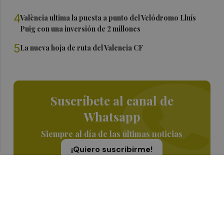
4
València ultima la puesta a punto del Velódromo Lluís
Puig con una inversión de 2 millones
5
La nueva hoja de ruta del Valencia CF
Suscríbete al canal de
Whatsapp
Siempre al día de las últimas noticias
¡Quiero suscribirme!