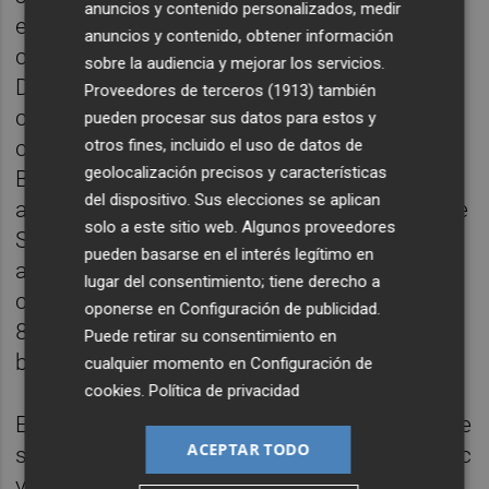
anuncios y contenido personalizados, medir
encuentro (60-60, m.23). El intercambio de
anuncios y contenido, obtener información
canastas mantuvo el equilibrio hasta que
sobre la audiencia y mejorar los servicios.
Dubljevic desde los libres y Hermannsson
Proveedores de terceros (1913)
también
con un triple dieron a los
taronja
un más
pueden procesar sus datos para estos y
cinco (69-64), mediado el periodo. Valencia
otros fines, incluido el uso de datos de
geolocalización precisos y características
Basket siguió en velocidad de crucero y
del dispositivo. Sus elecciones se aplican
alcanzaron el más catorce con dos triples de
solo a este sitio web. Algunos proveedores
Sastre (80-66, m.28). Valencia Basket
pueden basarse en el interés legítimo en
acomodó en el tercer cuarto el negociado
lugar del consentimiento; tiene derecho a
con Manresa. Cerraron con un marcador de
oponerse en
Configuración de publicidad
.
83-68 (+15) y enfilados hacia romper la
Puede retirar su consentimiento en
barrera de los cien puntos.
cualquier momento en
Configuración de
cookies
.
Política de privacidad
El conjunto valenciano arrancó con un 9-0 de
ACEPTAR TODO
salida el último cuarto con triples de Prepelic
y Dubljevic, superando los noventa puntos