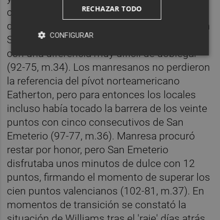
RECHAZAR TODO
con algo menos de ocho minutos por
delante. La respuesta de Manresa se dio con
CONFIGURAR
Sima y Hinrichs (con un parcial de 0-6), pero
con una diferencia muy difícil de doblegar
(92-75, m.34). Los manresanos no perdieron
la referencia del pívot norteamericano
Eatherton, pero para entonces los locales
incluso había tocado la barrera de los veinte
puntos con cinco consecutivos de San
Emeterio (97-77, m.36). Manresa procuró
restar por honor, pero San Emeterio
disfrutaba unos minutos de dulce con 12
puntos, firmando el momento de superar los
cien puntos valencianos (102-81, m.37). En
momentos de transición se constató la
situación de Williams tras el 'raje' días atrás