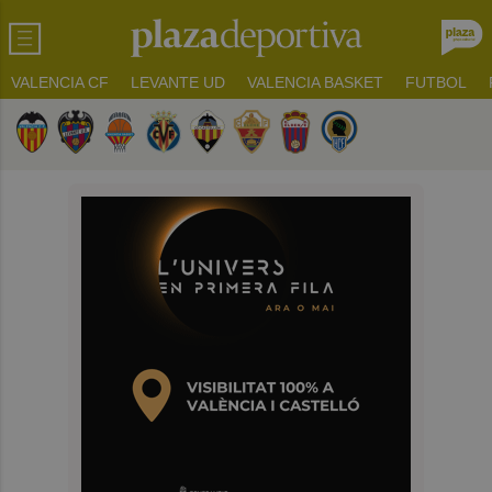
VALENCIA CF
LEVANTE UD
VALENCIA BASKET
FUTBOL