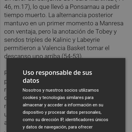
46, m.17), lo que llevó a Ponsarnau a pedir
tiempo muerto. La alternancia posterior
mantuvo en un primer momento a Manresa
con ventaja, pero la anotación de Tobey y
sendos triples de Kalinic y Labeyrie
permitieron a Valencia Basket tomar el
descanso uno arriba (54-53).
Uso responsable de sus
Reanudado el partido tras el receso, rugió
datos
primero el equipo
taronja
con una
recuperación y finalización de garra propia
Nosotros y nuestros socios utilizamos
de Kalinic. Eatherton replicó, pero a éste le
cookies y tecnologías similares para
almacenar y acceder a información en su
respondió Tobey, que seguía dando forma a
dispositivo y procesar datos personales,
un buen partido. Kalinic desde los libres
como su dirección IP, identificadores únicos
abrió la renta a más cinco, pero Eatherton y
y datos de navegación, para ofrecer
Janning con otro triple igualaron el