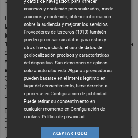
en el jardín del hotel Montarto.
y datos de navegación, para ofrecer
anuncios y contenido personalizados, medir
anuncios y contenido, obtener información
La actividad nocturna estrella del verano fue
sobre la audiencia y mejorar los servicios.
la “Noche de las Perseidas” celebrada el
Proveedores de terceros (1913)
también
lunes 12 de agosto en Beret a partir de las
pueden procesar sus datos para estos y
19.30h. Se habilitaron dos barras en la terraza
otros fines, incluido el uso de datos de
del restaurante Pla de Beret que también
geolocalización precisos y características
estuvo abierto para cenas con un
del dispositivo. Sus elecciones se aplican
espectacular concierto gratuito de Cash
solo a este sitio web. Algunos proveedores
Caravan. El TDS Clot Der Os abierto hasta las
pueden basarse en el interés legítimo en
lugar del consentimiento; tiene derecho a
23.30 permitió subir a las alturas a disfrutar
oponerse en
Configuración de publicidad
.
del fenómeno astronómico.
Puede retirar su consentimiento en
cualquier momento en
Configuración de
En Baqueira 1500, en la Borda Lobató,
cookies
.
Política de privacidad
sábados y domingos se programaron
pinchadiscos con DJ Cristian Mora. También
ACEPTAR TODO
se disfrutó de conciertos como los de Xabier