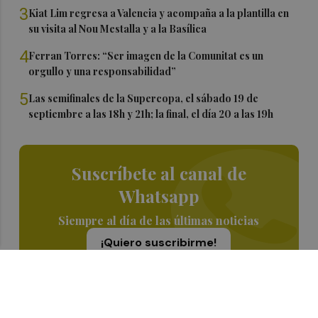
3
Kiat Lim regresa a Valencia y acompaña a la plantilla en
su visita al Nou Mestalla y a la Basílica
4
Ferran Torres: “Ser imagen de la Comunitat es un
orgullo y una responsabilidad”
5
Las semifinales de la Supercopa, el sábado 19 de
septiembre a las 18h y 21h; la final, el día 20 a las 19h
Suscríbete al canal de
Whatsapp
Siempre al día de las últimas noticias
¡Quiero suscribirme!