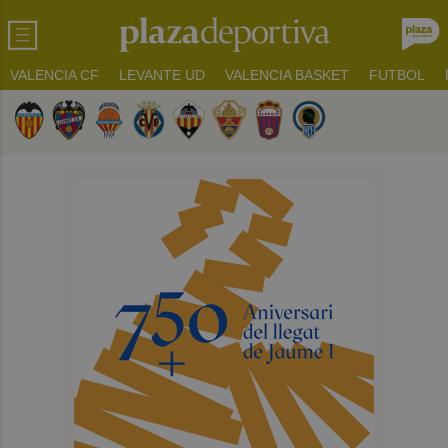
VALENCIA CF
LEVANTE UD
VALENCIA BASKET
FUTBOL