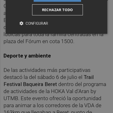
Grey y el de Amelo D'La Habana y hubo
RECHAZAR TODO
algunas noches para el country y la bachata.
En Baqueira la “Hesta Major” se celebró el
CONFIGURAR
domingo 4 y el lunes 5 con actividades
lúdicas para toda la familia centradas en la
plaza del Fórum en cota 1500.
Deporte y ambiente
De las actividades más participativas
destacó la del sábado 6 de julio el
Trail
Festival Baqueira
Beret
dentro del programa
de actividades de la HOKA Val d'Aran by
UTMB. Este evento ofreció la oportunidad
para animar a los corredores de la VDA de
163km que llegaban a Beret, punto de