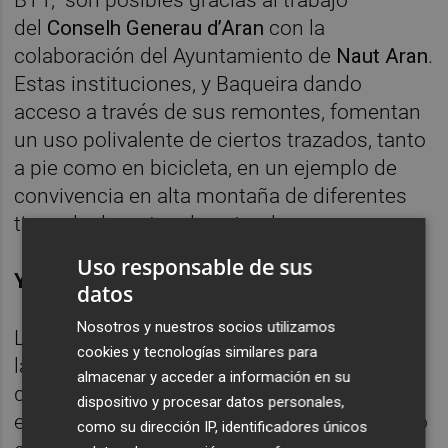
BTT, son posibles gracias al trabajo
del
Conselh Generau d’Aran
con la
colaboración del Ayuntamiento de
Naut Aran
.
Estas instituciones, y Baqueira dando
acceso a través de sus remontes, fomentan
un uso polivalente de ciertos trazados, tanto
a pie como en bicicleta, en un ejemplo de
convivencia en alta montaña de diferentes
tipos de deportes de naturaleza.
Uso responsable de sus
Yoga, música y Perseidas
datos
Nosotros y nuestros socios utilizamos
Las clases de Yoga ofrecidas por la estación
cookies y tecnologías similares para
las mañanas del sábado del mes de agosto
almacenar y acceder a información en su
que acaban en desayuno se han convertido
dispositivo y procesar datos personales,
en un clásico y este verano se han impartido
como su dirección IP, identificadores únicos