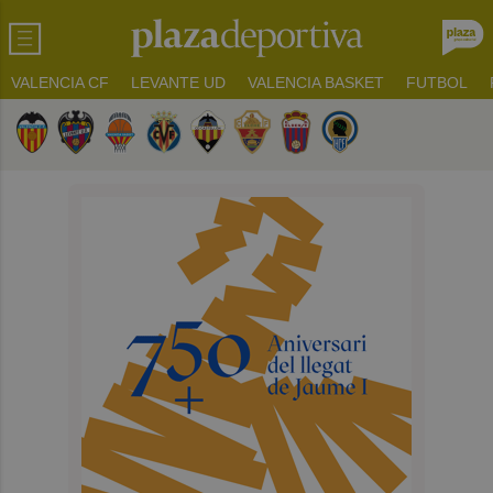
VALENCIA CF
LEVANTE UD
VALENCIA BASKET
FUTBOL