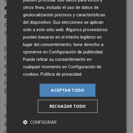
equipo que ya nos ganó en casa y al que es
otros fines, incluido el uso de datos de
geolocalización precisos y características
difícil hacerles daño.
Son un equipo sólido,
del dispositivo. Sus elecciones se aplican
comprometido y que juegan unidos
solo a este sitio web. Algunos proveedores
siempre", apostilló.
pueden basarse en el interés legítimo en
lugar del consentimiento; tiene derecho a
Por último, recordó la mala fortuna que han
oponerse en
Configuración de publicidad
.
tenido esta temporada cuando se han
Puede retirar su consentimiento en
enfrentado a jugadores que tienen cedidos
cualquier momento en
Configuración de
en otros clubes, algo que espera que no se
cookies
.
Política de privacidad
repita este viernes con el delantero turco
ACEPTAR TODO
Enes Unal.
RECHAZAR TODO
"Deberemos estar atentos con Unal,
sabemos lo que puede aportar y que en el
CONFIGURAR
área es peligroso. Ya hemos visto que Leo y
Chery nos han complicado, esperemos que