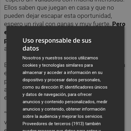
Ellos saben que juegan en casa y que no
pueden dejar escapar esta oportunidad,
espero un rival con ganas y muy fuerte.
Pero
espero que mi equipo se un equipo con
Uso responsable de sus
personalidad
y que sea un equipo que salga
datos
a competir desde el primer minuto".
Nosotros y nuestros socios utilizamos
El partido cobra una especial relevancia para
cookies y tecnologías similares para
el Villarreal, que ocupa la penúltima plaza, y
almacenar y acceder a información en su
dispositivo y procesar datos personales,
para el Valladolid, ya que en caso de ganar
como su dirección IP, identificadores únicos
aumentaría a nueve puntos la diferencia con
y datos de navegación, para ofrecer
el conjunto castellonense.
anuncios y contenido personalizados, medir
anuncios y contenido, obtener información
"Ya todos los partidos de aquí hasta el final
sobre la audiencia y mejorar los servicios.
van a ser muy importantes y este además lo
Proveedores de terceros (1913)
también
es con un rival directo.
El Valladolid es un
pueden procesar sus datos para estos y