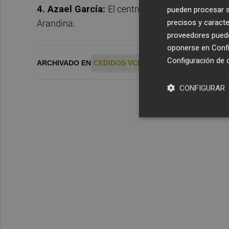
4. Azael García:
El centrocampista no entró en 
pueden procesar su
precisos y caracte
Arandina.
proveedores pueden
oponerse en
Confi
Configuración de 
ARCHIVADO EN
CEDIDOS VCF
VALENCIA CF
CONFIGURAR