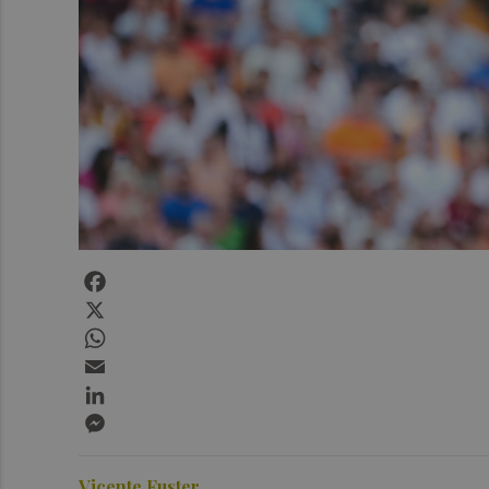
Facebook
X
WhatsApp
Email
LinkedIn
Messenger
Vicente Fuster