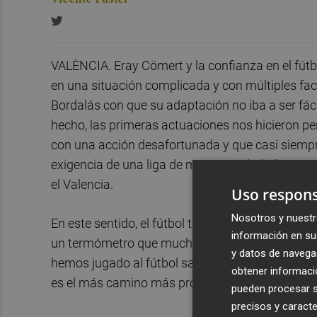
VALÈNCIA. Eray Cömert y la confianza en el fútbol
en una situación complicada y con múltiples fa
Bordalás con que su adaptación no iba a ser fáci
hecho, las primeras actuaciones nos hicieron per
con una acción desafortunada y que casi siempre 
exigencia de una liga de mayor nivel, el idioma 
el Valencia.
Uso respons
Nosotros y nuestr
En este sentido, el fútbol tiene estas cosas y 
información en su 
un termómetro que muchas veces nos sorprende d
y datos de navega
hemos jugado al fútbol sabemos que es muy difíc
obtener informació
es el más camino más probable para fracasar.
pueden procesar su
precisos y caracte