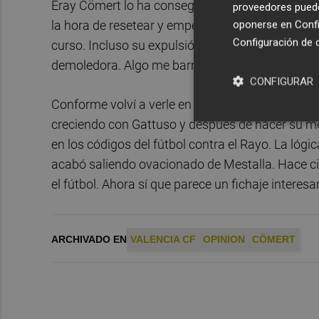
Eray Cömert lo ha conseguido esquivar y su méri
proveedores pueden
la hora de resetear y empezar desde cero una t
oponerse en
Confi
Configuración de 
curso. Incluso su expulsión contra el Girona c
demoledora. Algo me barruntó en la cabeza: "no l
CONFIGURAR
Conforme volví a verle en el once casi por neces
creciendo con Gattuso y después de hacer su mej
en los códigos del fútbol contra el Rayo. La lógic
acabó saliendo ovacionado de Mestalla. Hace ci
el fútbol. Ahora sí que parece un fichaje interesa
ARCHIVADO EN
VALENCIA CF
OPINION
CÖMERT