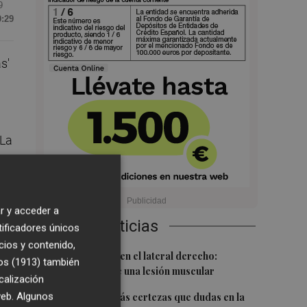
9
0:29
s'
 La
en
r y acceder a
Últimas Noticias
tificadores únicos
cios y contenido,
1
que
Más problemas en el lateral derecho:
os (1913)
también
Monferrer sufre una lesión muscular
calización
2
 web. Algunos
Awa Fam deja más certezas que dudas en la