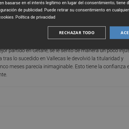
to es que nunca se ha rendido. No le ha temblado el puls
 basarse en el interés legítimo en lugar del consentimiento; tiene 
emporada con Gattuso olvidando los errores del pasado
guración de publicidad
. Puede retirar su consentimiento en cualqu
cookies
.
Política de privacidad
uando creo que estaba haciendo un buen partido me pareci
e salen las cosas a este chico".
RECHAZAR TODO
ACE
idad, me temí lo peor. Pero Cömert no se ha hundido. Está
or partido en Getafe, se le sentó de manera un poco inju
a tras lo sucedido en Vallecas le devolvió la titularidad y
nco meses parecía inimaginable. Esto tiene la confianza 
nte.