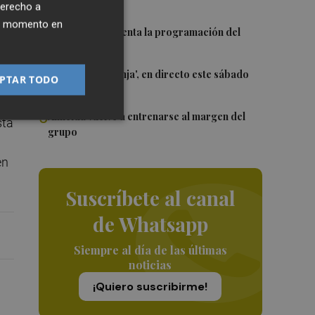
o a
WNBA
derecho a
ier momento en
3
El Valencia presenta la programación del
ó
Trofeu Taronja
4
El 'Trofeu Taronja', en directo este sábado
PTAR TODO
por À Punt
5
Almeida vuelve a entrenarse al margen del
sta
grupo
en
Suscríbete al canal
de Whatsapp
Siempre al día de las últimas
noticias
¡Quiero suscribirme!