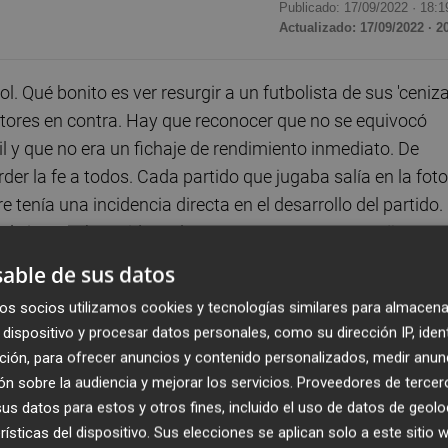
Publicado: 17/09/2022 ·
18:1
Actualizado: 17/09/2022 · 2
. Qué bonito es ver resurgir a un futbolista de sus 'ceniza
ctores en contra. Hay que reconocer que no se equivocó
l y que no era un fichaje de rendimiento inmediato. De
der la fe a todos. Cada partido que jugaba salía en la foto
tenía una incidencia directa en el desarrollo del partido.
o el sistema han sido un lastre que enterró a Eray Cömert 
able de sus datos
os socios utilizamos cookies y tecnologías similares para almacena
por eso nos engancha semana tras semana. La confianza es
dispositivo y procesar datos personales, como su dirección IP, iden
e lo que puede llegar a ser un jugador. Todos los que
ción, para ofrecer anuncios y contenido personalizados, medir anun
il contener los nervios o asumir la presión a sabiendas 
n sobre la audiencia y mejorar los servicios.
Proveedores de tercer
s datos para estos y otros fines, incluido el uso de datos de geolo
rísticas del dispositivo. Sus elecciones se aplican solo a este sitio