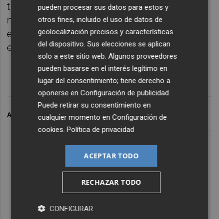
también influyen. Ahora tenemos un
pueden procesar sus datos para estos y
mercado en el que podemos influir y
otros fines, incluido el uso de datos de
geolocalización precisos y características
esperemos también que cosas buenas nos
del dispositivo. Sus elecciones se aplican
empiecen a suceder".
solo a este sitio web. Algunos proveedores
pueden basarse en el interés legítimo en
lugar del consentimiento; tiene derecho a
oponerse en
Configuración de publicidad
.
Puede retirar su consentimiento en
ARCHIVADO EN
VALENCIA CF
cualquier momento en
Configuración de
cookies
.
Política de privacidad
ACEPTAR TODO
RECHAZAR TODO
CONFIGURAR