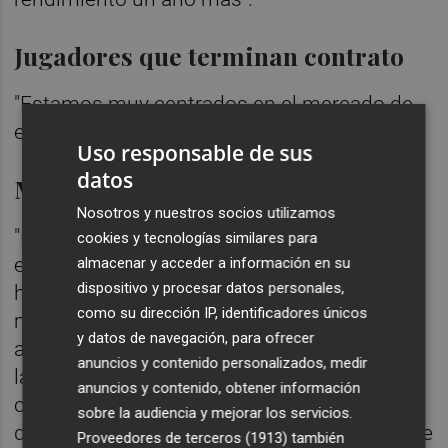
Jugadores que terminan contrato
"Estamos muy centrados en el mercado de
enero, veremos".
Uso responsable de sus
datos
Mejora urgente
Nosotros y nuestros socios utilizamos
"Estamos en ello, es cierto que nos hemos
cookies y tecnologías similares para
enfrentado a una situación en la que ha
almacenar y acceder a información en su
dispositivo y procesar datos personales,
habido imprevistos. Perdimos a Diakhaby en
como su dirección IP, identificadores únicos
marzo del año pasado, a Gayà en mayo del
y datos de navegación, para ofrecer
año pasado, a nuestro fichaje importante en
anuncios y contenido personalizados, medir
la delantera en la jornada cuatro dejamos de
anuncios y contenido, obtener información
contar con él, al lateral derecho en el partido
sobre la audiencia y mejorar los servicios.
de Getafe y más allá de otros pequeñitos que
Proveedores de terceros (1913)
también