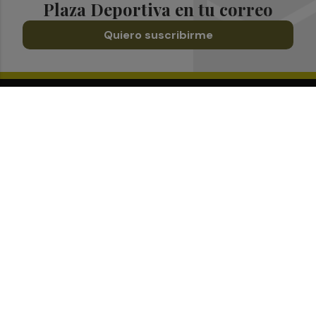
Plaza Deportiva en tu correo
Quiero suscribirme
Suscríbete al Boletín
Todos los días a primera hora en tu email
¡Quiero suscribirme!
Síguenos en redes
Plaza Deportiva, desde cualquier medio