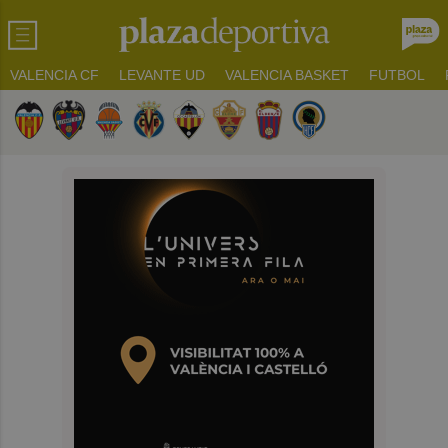
VALENCIA CF
LEVANTE UD
VALENCIA BASKET
FUTBOL