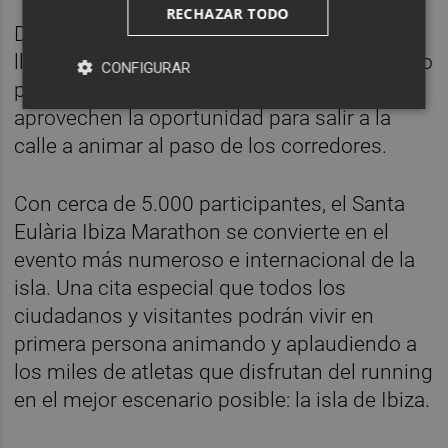
RECHAZAR TODO
Desde la organización se hace un
llamamiento para que, todos aquellos que no
CONFIGURAR
participen en las carreras programadas,
aprovechen la oportunidad para salir a la
calle a animar al paso de los corredores.
Con cerca de 5.000 participantes, el Santa
Eulària Ibiza Marathon se convierte en el
evento más numeroso e internacional de la
isla. Una cita especial que todos los
ciudadanos y visitantes podrán vivir en
primera persona animando y aplaudiendo a
los miles de atletas que disfrutan del running
en el mejor escenario posible: la isla de Ibiza.