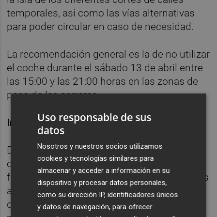
temporales, así como las vías alternativas
para poder circular en caso de necesidad.
La recomendación general es la de no utilizar
el coche durante el sábado 13 de abril entre
las 15:00 y las 21:00 horas en las zonas de
paso de las carreras.
Uso responsable de sus
Información a la ciudadanía
datos
Nosotros y nuestros socios utilizamos
Desde finales del mes de marzo, la
cookies y tecnologías similares para
organización ha repartido más de 15.000
almacenar y acceder a información en su
folletos y carteles informativos por las zonas
dispositivo y procesar datos personales,
afectadas, así como por los comercios y
como su dirección IP, identificadores únicos
diferentes puntos de afluencia de los
y datos de navegación, para ofrecer