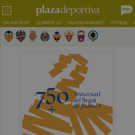
VALENCIA CF
LEVANTE UD
VALENCIA BASKET
FUTBOL