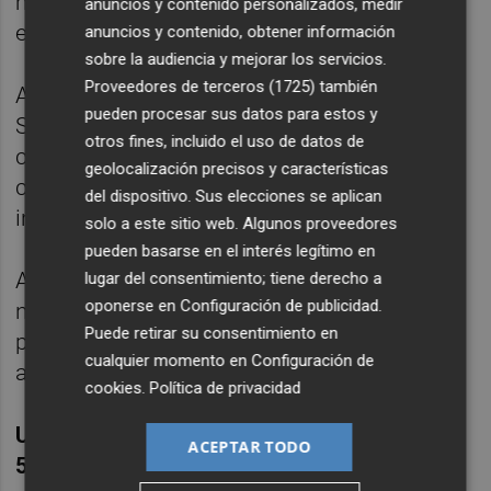
municipios, con tal de tener a la ciudadanía
anuncios y contenido personalizados, medir
en previsión para el día de la carrera.
anuncios y contenido, obtener información
sobre la audiencia y mejorar los servicios.
Proveedores de terceros (1725)
también
Además, las zonas de Ibiza, Santa Eulària,
pueden procesar sus datos para estos y
Santa Gertrudis y Es Canar, que son puntos
otros fines, incluido el uso de datos de
clave en el transcurso de la prueba, han
geolocalización precisos y características
contado con un refuerzo de un buzoneo
del dispositivo. Sus elecciones se aplican
informativo para informar a sus vecinos.
solo a este sitio web. Algunos proveedores
pueden basarse en el interés legítimo en
Además, la organización ha habilitado un
lugar del consentimiento; tiene derecho a
oponerse en
Configuración de publicidad
.
número de teléfono de asistencia específico
Puede retirar su consentimiento en
para atender las dudas respecto a la
cualquier momento en
Configuración de
afectación al tráfico: 681 25 72 10.
cookies
.
Política de privacidad
Una oportunidad para animar a cerca de
ACEPTAR TODO
5.000 atletas