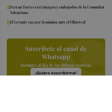
4
Ferran Torres será imagen y embajador de la Comunitat
Valenciana
5
El Levante cae por la mínima ante el Villarreal
Suscríbete al canal de
Whatsapp
Siempre al día de las últimas noticias
¡Quiero suscribirme!