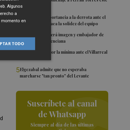
1
viernes
 web. Algunos
derecho a
2
Sotelo resta importancia a la derrota ante el
ier momento en
Villarreal y destaca la solidez del equipo
3
Ferran Torres será imagen y embajador de
la Comunitat Valenciana
PTAR TODO
4
El Levante cae por la mínima ante el Villarreal
de
5
Elgezabal admite que no esperaba
marcharse "tan pronto" del Levante
Suscríbete al canal
de Whatsapp
ad
Siempre al día de las últimas