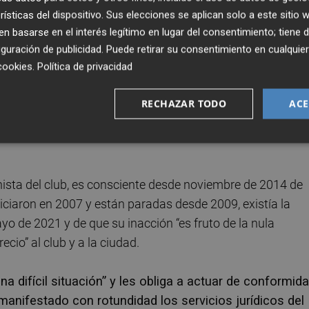
rísticas del dispositivo. Sus elecciones se aplican solo a este sitio
 basarse en el interés legítimo en lugar del consentimiento; tiene 
general de accionistas, cuya fecha todavía no ha sido
guración de publicidad
. Puede retirar su consentimiento en cualqu
cookies
.
Política de privacidad
itora va a verse obligada por ley a reflejar como salvedad
l club a una situación económica “difícilmente reversible”.
RECHAZAR TODO
ACE
o se paliarían con una ampliación de capital o la venta 
ista del club, es consciente desde noviembre de 2014 de
iciaron en 2007 y están paradas desde 2009, existía la
yo de 2021 y de que su inacción “es fruto de la nula
ecio” al club y a la ciudad.
a difícil situación” y les obliga a actuar de conformid
 manifestado con rotundidad los servicios jurídicos del