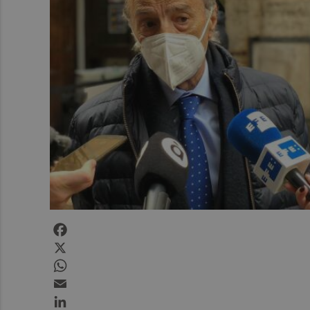
Facebook
X
WhatsApp
Email
LinkedIn