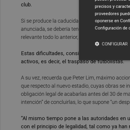
club.
precisos y caracte
proveedores pueden
Si se produce la caducidad, en la próxima junta 
oponerse en
Confi
Configuración de 
anunciada, se debería tener en cuenta que la aud
relevante todo lo anterior, lo que podría llevar a
CONFIGURAR
Estas dificultades, considera el colectivo, sol
activos, es decir, el traspaso de futbolistas.
A su vez, recuerda que Peter Lim, máximo accion
que respecto al nuevo estadio, cuyas obras se in
obligación legal de acabarlas antes del 30 de ma
intención” de concluirlas, lo que supone “un despr
“Al mismo tiempo pone a las autoridades en un
con el principio de legalidad, tal como ya han