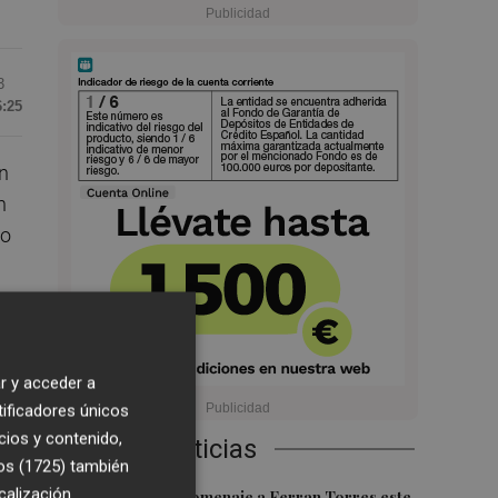
3
6:25
ón
n
do
en
r y acceder a
tificadores únicos
cios y contenido,
Últimas Noticias
ia
os (1725)
también
el
calización
Foios rendirá homenaje a Ferran Torres este