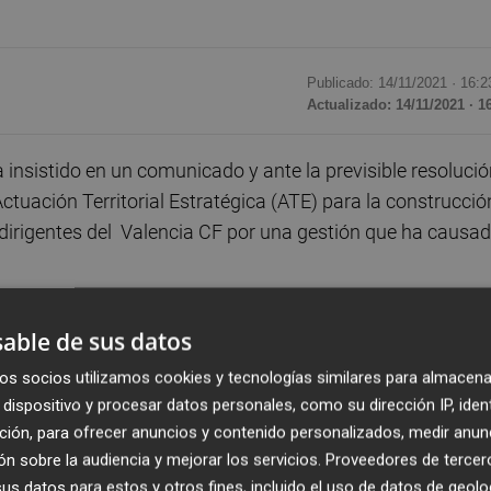
Publicado: 14/11/2021 ·
16:2
Actualizado: 14/11/2021 · 1
a insistido en un comunicado y ante la previsible resoluci
 Actuación Territorial Estratégica (ATE) para la construcció
s dirigentes del Valencia CF por una gestión que ha causa
de conducir a la pérdida de la recalificación conseguida 
able de sus datos
e suelo residencial y más de 41.000 destinados a centro
os socios utilizamos cookies y tecnologías similares para almacena
con la caducidad de la ATE pasarán a ser suelo deportivo.
dispositivo y procesar datos personales, como su dirección IP, iden
ción, para ofrecer anuncios y contenido personalizados, medir anun
rder 30.000 metros cuadrados de edificabilidad terciar
n sobre la audiencia y mejorar los servicios.
Proveedores de tercer
recurrente desprecio a la legalidad vigente” por parte d
s datos para estos y otros fines, incluido el uso de datos de geolo