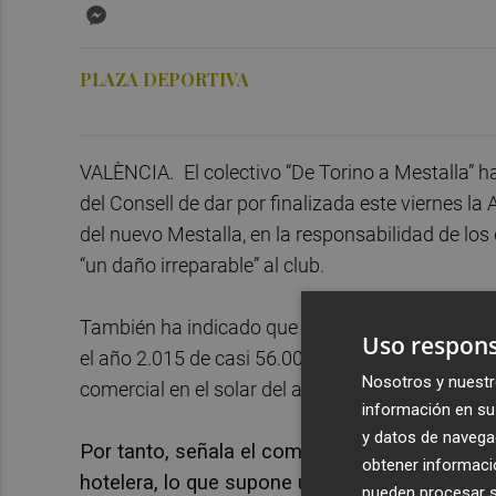
Messenger
PLAZA DEPORTIVA
VALÈNCIA.
El colectivo “De Torino a Mestalla” h
del Consell de dar por finalizada este viernes la
del nuevo Mestalla, en la responsabilidad de lo
“un daño irreparable” al club.
También ha indicado que la inacción del club pue
Uso respons
el año 2.015 de casi 56.000 metros cuadrados d
Nosotros y nuestr
comercial en el solar del actual Mestalla, y que 
información en su 
y datos de navega
Por tanto, señala el comunicado, se pueden pe
obtener informació
hotelera, lo que supone un daño “derivado del 
pueden procesar su