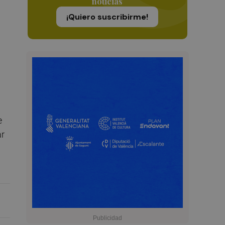
noticias
¡Quiero suscribirme!
e
ar