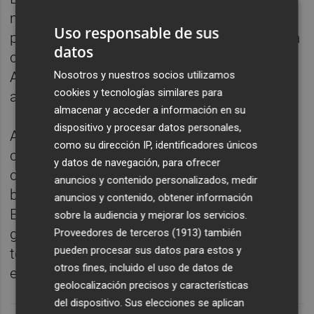
mostró especialmente satisfecho por la
Uso responsable de sus
presencia de casi mil niños pertenecientes a
datos
clubes de balonmano de la provincia de
Nosotros y nuestros socios utilizamos
Alicante y Valencia, que se desplazaron en
cookies y tecnologías similares para
autocares desde sus localidades de origen.
almacenar y acceder a información en su
dispositivo y procesar datos personales,
Abinzano afirmó a Efe que el Benidorm es el
como su dirección IP, identificadores únicos
club "de toda la provincia de Alicante" y
y datos de navegación, para ofrecer
confió en que esta temporada, gracias a la
anuncios y contenido personalizados, medir
buena dinámica del equipo de Zupo
anuncios y contenido, obtener información
Equisoain, pueda "engancharse" mucha más
sobre la audiencia y mejorar los servicios.
gente a un proyecto que, insistió, "es de
Proveedores de terceros (1913)
también
pueden procesar sus datos para estos y
todos" y que tiene como reto "pelear por
otros fines, incluido el uso de datos de
entrar en Europa".
geolocalización precisos y características
del dispositivo. Sus elecciones se aplican