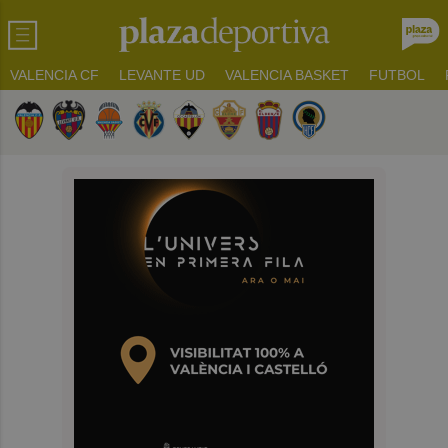
VALENCIA CF
LEVANTE UD
VALENCIA BASKET
FUTBOL