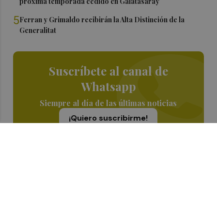
próxima temporada cedido en Galatasaray
5
Ferran y Grimaldo recibirán la Alta Distinción de la
Generalitat
Suscríbete al canal de
Whatsapp
Siempre al día de las últimas noticias
¡Quiero suscribirme!