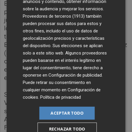
anuncios y contenido, obtener información
Especializado de Alto Rendimiento de Judo
sobre la audiencia y mejorar los servicios.
porque esta Comunidad es cuna de grandes
Proveedores de terceros (1913)
también
judocas. Consideradlo un reconocimiento a
pueden procesar sus datos para estos y
los grandes campeones que ha dado esta
otros fines, incluido el uso de datos de
tierra a lo largo de la historia como Miriam
geolocalización precisos y características
Blasco, Almudena Muñoz o Isabel Fernández
del dispositivo. Sus elecciones se aplican
(las tres campeonas olímpicas). Sin
solo a este sitio web. Algunos proveedores
olvidarnos de la importante labor de los
pueden basarse en el interés legítimo en
lugar del consentimiento; tiene derecho a
equipos técnicos que han hecho posible
oponerse en
Configuración de publicidad
.
estos resultados”.
Puede retirar su consentimiento en
cualquier momento en
Configuración de
Salva Gómez, presidente de la Federación
cookies
.
Política de privacidad
Valenciana de Judo, se mostraba “muy
satisfecho. “Quiero agradecer a la
ACEPTAR TODO
Ajuntament, Diputació, Generalitat y a la
Fundación Trinidad Alfonso el enorme
RECHAZAR TODO