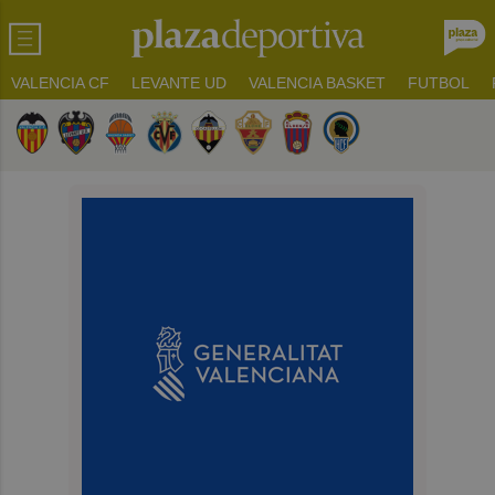
VALENCIA CF
LEVANTE UD
VALENCIA BASKET
FUTBOL