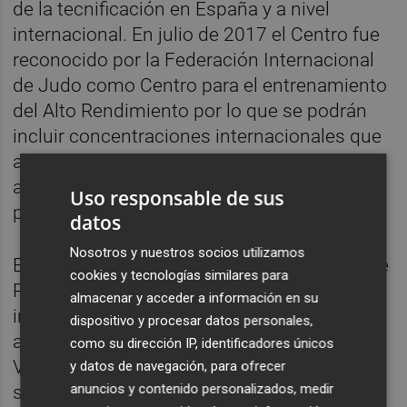
de la tecnificación en España y a nivel
internacional. En julio de 2017 el Centro fue
reconocido por la Federación Internacional
de Judo como Centro para el entrenamiento
del Alto Rendimiento por lo que se podrán
incluir concentraciones internacionales que
ayuden a elevar el nivel de nuestros judocas
al poder entrenar con adversarios de otros
Uso responsable de sus
países.
datos
Nosotros y nuestros socios utilizamos
El Secretario de Estado para el deporte, José
cookies y tecnologías similares para
Ramón Lete, se refirió a los méritos de la
almacenar y acceder a información en su
instalación y los programas de judo
dispositivo y procesar datos personales,
aplicados en Benimaclet: “La Comunidad
como su dirección IP, identificadores únicos
Valenciana ha hecho méritos más que
y datos de navegación, para ofrecer
anuncios y contenido personalizados, medir
suficientes para tener este Centro