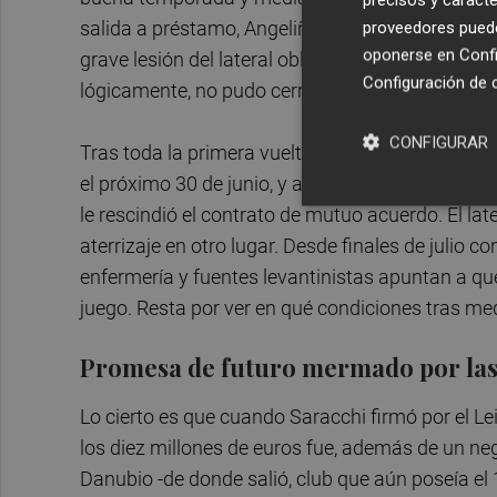
proveedores pueden
salida a préstamo, Angeliño siempre fue el dueñ
oponerse en
Confi
grave lesión del lateral obligó a frenar cualquier
Configuración de 
lógicamente, no pudo cerrar otra salida de la Bu
CONFIGURAR
Tras toda la primera vuelta del campeonato en e
el próximo 30 de junio, y a un día de ser libre de 
le rescindió el contrato de mutuo acuerdo. El la
aterrizaje en otro lugar. Desde finales de julio c
enfermería y fuentes levantinistas apuntan a qu
juego. Resta por ver en qué condiciones tras m
Promesa de futuro mermado por las
Lo cierto es que cuando Saracchi firmó por el Le
los diez millones de euros fue, además de un ne
Danubio -de donde salió, club que aún poseía el