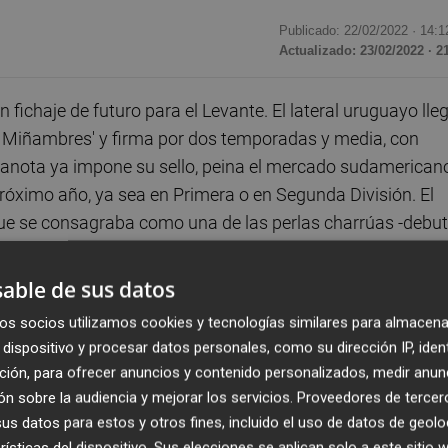
Publicado: 22/02/2022 ·
14:1
Actualizado: 23/02/2022 · 2
fichaje de futuro para el Levante. El lateral uruguayo lle
pe Miñambres' y firma por dos temporadas y media, con
granota ya impone su sello, peina el mercado sudamerican
próximo año, ya sea en Primera o en Segunda División. El
nque se consagraba como una de las perlas charrúas -debu
-, está tocado físicamente. Se rompió el ligamento cruzad
 motivo no recaló en La Liga con anterioridad. El Espanyol 
able de sus datos
 fuentes cercanas a la operación, pero todo se truncó a r
os socios utilizamos cookies y tecnologías similares para almacena
dispositivo y procesar datos personales, como su dirección IP, iden
ción, para ofrecer anuncios y contenido personalizados, medir anun
l Leipzig y en medio de un período estival clave para él 
n sobre la audiencia y mejorar los servicios.
Proveedores de tercer
Domenico Tedesco, entonces de Jesse Marsch
,
tras cumpli
s datos para estos y otros fines, incluido el uso de datos de geolo
y. El club alemán estaba por la labor de volver a darle
rísticas del dispositivo. Sus elecciones se aplican solo a este sitio