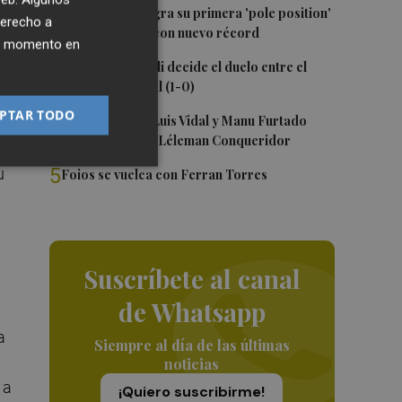
2
Jorge Martín logra su primera 'pole position'
derecho a
en Silverstone, con nuevo récord
ier momento en
a,
3
Un gol de Bardeli decide el duelo entre el
Levante y su filial (1-0)
PTAR TODO
4
Nacho Huerta, Luis Vidal y Manu Furtado
ta
renuevan con el Léleman Conqueridor
g
5
u
Foios se vuelca con Ferran Torres
Suscríbete al canal
de Whatsapp
a
Siempre al día de las últimas
noticias
 a
¡Quiero suscribirme!