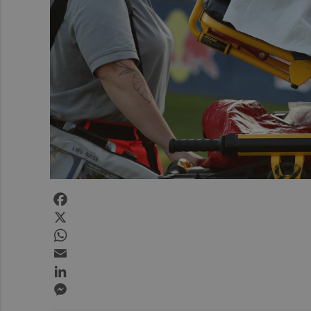
Facebook
X
WhatsApp
Email
LinkedIn
Messenger