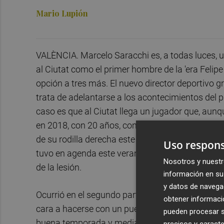
Mario Lupión
VALÈNCIA. Marcelo Saracchi es, a todas luces, un 
al Ciutat como el primer hombre de la 'era Feli
opción a tres más. El nuevo director deportivo 
trata de adelantarse a los acontecimientos del 
caso es que al Ciutat llega un jugador que, au
en 2018, con 20 años, con la selección absoluta
de su rodilla derecha este pasado julio y por ese
Uso respons
tuvo en agenda este verano, incluso atado según
Nosotros y nuestr
de la lesión.
información en su 
y datos de navega
Ocurrió en el segundo partido de pretemporada de
obtener informació
cara a hacerse con un puesto en el cuadro de 
pueden procesar su
buena temporada y media cedido en el Galatasara
precisos y caracte