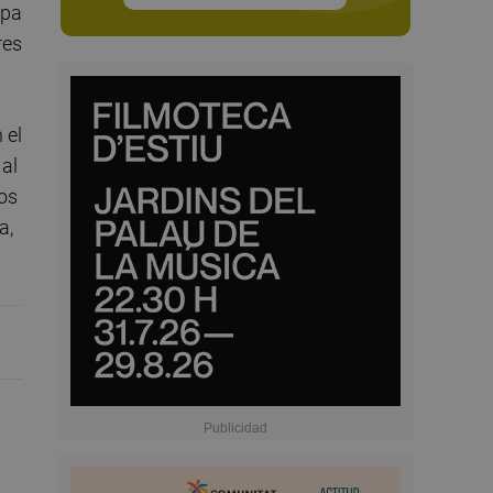
opa
res
 el
 al
Los
a,