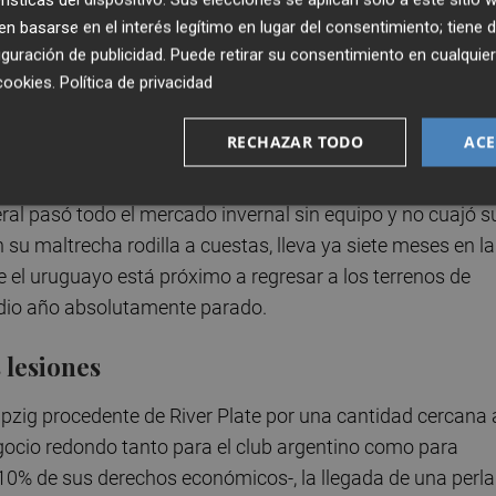
 basarse en el interés legítimo en lugar del consentimiento; tiene 
o y señor de su demarcación en los Toros Rojos, pero la
guración de publicidad
. Puede retirar su consentimiento en cualqu
 operación. El parte le hacía parar de seis a ocho meses y y
cookies
.
Política de privacidad
ndesliga en verano.
RECHAZAR TODO
ACE
l dique seco, Saracchi llegó a diciembre con contrato has
firmar por cualquier club de cara al curso viniente, el Leipzi
teral pasó todo el mercado invernal sin equipo y no cuajó s
on su maltrecha rodilla a cuestas, lleva ya siete meses en la
e el uruguayo está próximo a regresar a los terrenos de
edio año absolutamente parado.
 lesiones
ipzig procedente de River Plate por una cantidad cercana 
gocio redondo tanto para el club argentino como para
 10% de sus derechos económicos-, la llegada de una perla