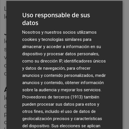
Los futbolistas que finalizan su etapa
como
Uso responsable de sus
levantinistas son los siguientes:
datos
Nosotros y nuestros socios utilizamos
Joan Femenías:
Recaló en la entidad
cookies y tecnologías similares para
levantinista en la temporada 2022/2023. En
almacenar y acceder a información en su
sus dos temporadas como granota, ha
dispositivo y procesar datos personales,
vestido la camiseta del Levante UD en 22
como su dirección IP, identificadores únicos
ocasiones, destacando su papel en el tramo
y datos de navegación, para ofrecer
decisivo del curso pasado.
anuncios y contenido personalizados, medir
anuncios y contenido, obtener información
Álex Muñoz:
Tras dos temporadas como
sobre la audiencia y mejorar los servicios.
Proveedores de terceros (1913)
también
levantinista, el defensa alicantino finaliza su
pueden procesar sus datos para estos y
compromiso con el Levante UD con 71
otros fines, incluido el uso de datos de
partidos oficiales a sus espaldas y 3 goles
geolocalización precisos y características
como jugador del Levante UD. Tanto de
del dispositivo. Sus elecciones se aplican