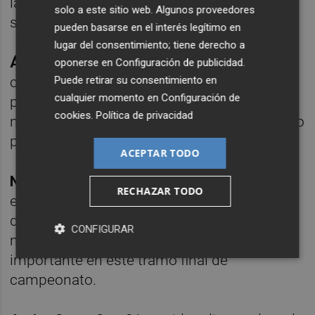
lateral como de central, Álex siempre fue un
solo a este sitio web. Algunos proveedores
seguro al servicio del equipo.
pueden basarse en el interés legítimo en
lugar del consentimiento; tiene derecho a
Álex Valle:
Cedido por el FC Barcelona esta
oponerse en
Configuración de publicidad
.
Puede retirar su consentimiento en
campaña, Álex Valle ha disputado 29
cualquier momento en
Configuración de
partidos en la presente temporada, dejando
cookies
.
Política de privacidad
muestras del gran futuro que le espera como
profesional.
ACEPTAR TODO
Nikola Maras:
El jugador serbio finaliza su
RECHAZAR TODO
etapa como granota con 8 partidos
disputados. Cedido por el Alavés en el
CONFIGURAR
mercado invernal, Maras ha sido una pieza
importante en este tramo final de
campeonato.