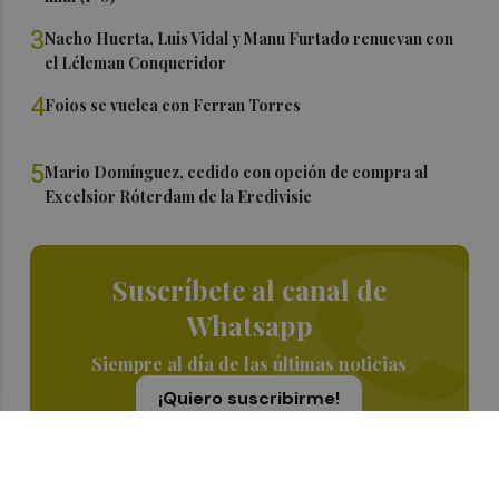
3
Nacho Huerta, Luis Vidal y Manu Furtado renuevan con
el Léleman Conqueridor
4
Foios se vuelca con Ferran Torres
5
Mario Domínguez, cedido con opción de compra al
Excelsior Róterdam de la Eredivisie
Suscríbete al canal de
Whatsapp
Siempre al día de las últimas noticias
¡Quiero suscribirme!