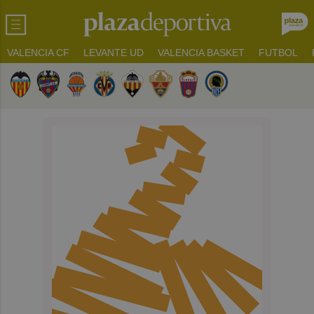
VALENCIA CF
LEVANTE UD
VALENCIA BASKET
FUTBOL