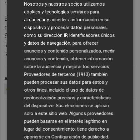
Cedric y Nacho Gil.
Nosotros y nuestros socios utilizamos
cookies y tecnologías similares para
El encuentro, correspondiente a la
almacenar y acceder a información en su
decimotercera jornada del Grupo III de la
dispositivo y procesar datos personales,
Segunda División B, se disputará mañana en
como su dirección IP, identificadores únicos
y datos de navegación, para ofrecer
la ciudad deportiva de Villarreal a partir de
anuncios y contenido personalizados, medir
las 18 horas.
anuncios y contenido, obtener información
sobre la audiencia y mejorar los servicios.
Proveedores de terceros (1913)
también
ARCHIVADO EN
VCF MESTALLA
VILLARREAL CF
pueden procesar sus datos para estos y
ACADEMIA VALENCIA CF
otros fines, incluido el uso de datos de
geolocalización precisos y características
del dispositivo. Sus elecciones se aplican
solo a este sitio web. Algunos proveedores
pueden basarse en el interés legítimo en
lugar del consentimiento; tiene derecho a
oponerse en
Configuración de publicidad
.