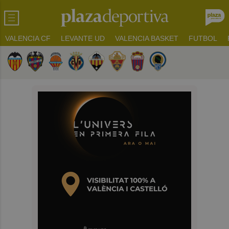
VALENCIA CF
LEVANTE UD
VALENCIA BASKET
FUTBOL