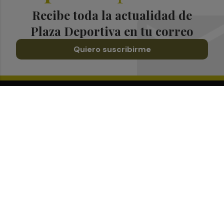
Recibe toda la actualidad de
Plaza Deportiva en tu correo
Quiero suscribirme
Suscríbete al Boletín
Todos los días a primera hora en tu email
¡Quiero suscribirme!
Síguenos en redes
Plaza Deportiva, desde cualquier medio