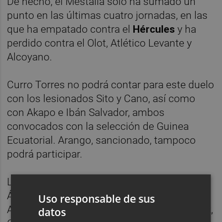
De hecho, el Mestalla sólo ha sumado un
punto en las últimas cuatro jornadas, en las
que ha empatado contra el
Hércules
y ha
perdido contra el Olot, Atlético Levante y
Alcoyano.
Curro Torres no podrá contar para este duelo
con los lesionados Sito y Cano, así como
con Akapo e Ibán Salvador, ambos
convocados con la selección de Guinea
Ecuatorial. Arango, sancionado, tampoco
podrá participar.
La probable alineación será la integrada por
Álex Sánchez, Nacho Vidal, Caballo, Diallo,
Uso responsable de sus
Ayala, Zahibo, Tropi, Fran Villalba, Víctor Ruiz,
datos