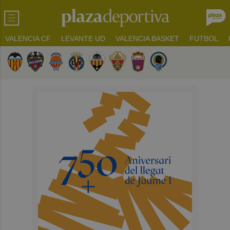
VALENCIA CF
LEVANTE UD
VALENCIA BASKET
FUTBOL