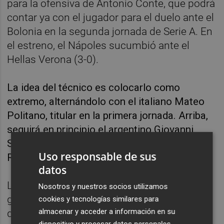
para la ofensiva de Antonio Conte, que podrá
contar ya con el jugador para el duelo ante el
Bolonia en la segunda jornada de Serie A. En
el estreno, el Nápoles sucumbió ante el
Hellas Verona (3-0).
La idea del técnico es colocarlo como
extremo, alternándolo con el italiano Mateo
Politano, titular en la primera jornada. Arriba,
seguirá en principio el argentino Giovanni
Simeone a la espera de la llegada del belga
Uso responsable de sus
Romelu Lukaku.
datos
La pasada campaña, el brasileño anotó 5
Nosotros y nuestros socios utilizamos
goles y dio 8 asistencias en los 24 partidos
cookies y tecnologías similares para
almacenar y acceder a información en su
que jugó en la liga portuguesa.
dispositivo y procesar datos personales,