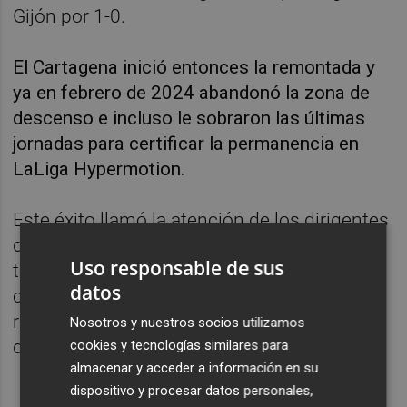
Gijón por 1-0.
El Cartagena inició entonces la remontada y
ya en febrero de 2024 abandonó la zona de
descenso e incluso le sobraron las últimas
jornadas para certificar la permanencia en
LaLiga Hypermotion.
Este éxito llamó la atención de los dirigentes
del Levante, que ya antes de acabar la
Uso responsable de sus
temporada 2023-24 iniciaron los contactos
datos
con Calero, que rechazó la propuesta de
renovación del Cartagena y aceptó la oferta
Nosotros y nuestros socios utilizamos
del Levante.
cookies y tecnologías similares para
almacenar y acceder a información en su
dispositivo y procesar datos personales,