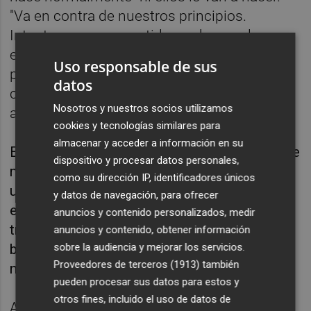
"Va en contra de nuestros principios.
Intentaremos competirles, sabemos la
exigencia y lo difícil que es, pero hay un
Uso responsable de sus
porcentaje mínimo de que podamos
datos
conseguir un resultado positivo y tenemos
Nosotros y nuestros socios utilizamos
acercarnos a es porcentaje”, culminó.
cookies y tecnologías similares para
almacenar y acceder a información en su
El equipo dirigido por José Bordalás no quiere
dispositivo y procesar datos personales,
más sorpresas desagradables en medio de
como su dirección IP, identificadores únicos
una temporada irregular en la que cada punto
y datos de navegación, para ofrecer
en la Liga le cuesta un mundo. Los últimos
anuncios y contenido personalizados, medir
tres, frente al Valladolid (2-0), fueron un
anuncios y contenido, obtener información
sobre la audiencia y mejorar los servicios.
bálsamo para un grupo que andaba
Proveedores de terceros (1913)
también
necesitado de victorias.
pueden procesar sus datos para estos y
otros fines, incluido el uso de datos de
Ahora, quiere dar continuidad a ese respiro