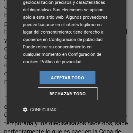
geolocalización precisos y características
que se ha tomado el pasado viernes y
del dispositivo. Sus elecciones se aplican
buscará la que sería la tercera victoria en
solo a este sitio web. Algunos proveedores
partido oficial del curso. De momento, sólo
pueden basarse en el interés legítimo en
ha conseguido ganar al Alavés y al Valladolid
lugar del consentimiento; tiene derecho a
y, por eso, su situación en Liga es
oponerse en
Configuración de publicidad
.
Puede retirar su consentimiento en
comprometida porque ocupa la
cualquier momento en
Configuración de
decimoquinta posición a sólo tres puntos
cookies
.
Política de privacidad
del Valencia, último club que perdería la
categoría y que además tiene un partido
ACEPTAR TODO
menos.
RECHAZAR TODO
Bordalás no quiere sorpresas, algo poco
extraño en los últimos tiempos. Aunque el
CONFIGURAR
Getafe alcanzó los octavos de final la pasada
temporada y los dieciseisavos hace dos, sabe
perfectamente lo que es caer en la Copa del