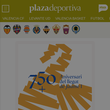
VALENCIA CF
LEVANTE UD
VALENCIA BASKET
FUTBOL