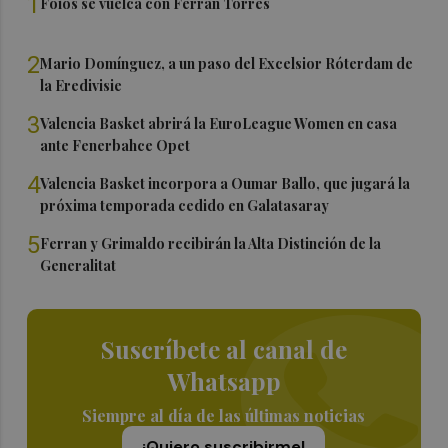
1
Foios se vuelca con Ferran Torres
2
Mario Domínguez, a un paso del Excelsior Róterdam de
la Eredivisie
3
Valencia Basket abrirá la EuroLeague Women en casa
ante Fenerbahce Opet
4
Valencia Basket incorpora a Oumar Ballo, que jugará la
próxima temporada cedido en Galatasaray
5
Ferran y Grimaldo recibirán la Alta Distinción de la
Generalitat
Suscríbete al canal de
Whatsapp
Siempre al día de las últimas noticias
¡Quiero suscribirme!