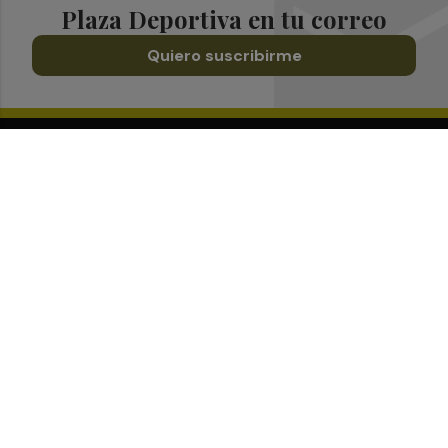
Plaza Deportiva en tu correo
Quiero suscribirme
Suscríbete al Boletín
Todos los días a primera hora en tu email
¡Quiero suscribirme!
Síguenos en redes
Plaza Deportiva, desde cualquier medio