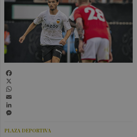
Facebook
X
WhatsApp
Email
LinkedIn
Messenger
PLAZA DEPORTIVA