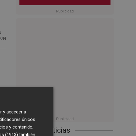
1
0:44
s
r y acceder a
tificadores únicos
cios y contenido,
Últimas Noticias
os (1913)
también