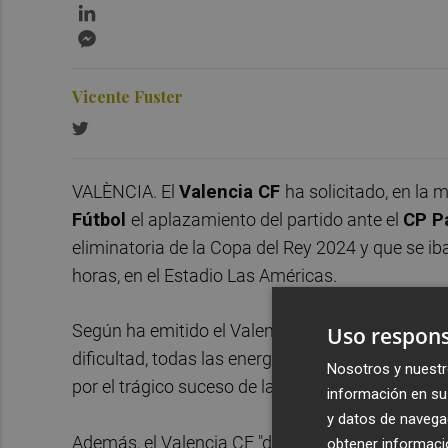
LinkedIn
Messenger
Vicente Fuster
VALÈNCIA. El
Valencia CF
ha solicitado, en la 
Fútbol
el aplazamiento del partido ante el
CP Pa
eliminatoria de la Copa del Rey 2024 y que se ib
horas, en el Estadio Las Américas.
Según ha emitido el Valencia CF en un comunica
Uso respons
dificultad, todas las energías, atención y apoy
Nosotros y nuestr
por el trágico suceso de la Dana. El fútbol está
información en su 
y datos de navega
Además, el Valencia CF "desea
trasladar nuestr
obtener informació