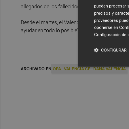
pueden procesar su
allegados de los fallecidos y damnificados por 
precisos y caracte
proveedores pueden
Desde el martes, el Valencia CF está a la "dispo
oponerse en
Confi
ayudar en todo lo posible", zanja el comunicado
Configuración de 
CONFIGURAR
ARCHIVADO EN
OPA
VALENCIA CF
DANA VALENCIA