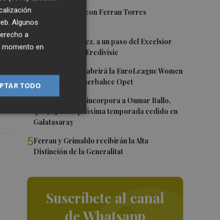
calización
1
Foios se vuelca con Ferran Torres
 web. Algunos
derecho a
2
Mario Domínguez, a un paso del Excelsior
ier momento en
Róterdam de la Eredivisie
3
Valencia Basket abrirá la EuroLeague Women
en casa ante Fenerbahce Opet
PTAR TODO
4
Valencia Basket incorpora a Oumar Ballo,
que jugará la próxima temporada cedido en
Galatasaray
5
Ferran y Grimaldo recibirán la Alta
Distinción de la Generalitat
Suscríbete al canal
de Whatsapp