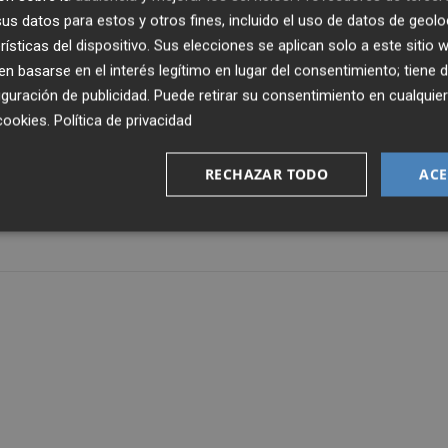
s datos para estos y otros fines, incluido el uso de datos de geolo
esta catástrofe que nos está dejando desolados.
rísticas del dispositivo. Sus elecciones se aplican solo a este sitio
 basarse en el interés legítimo en lugar del consentimiento; tiene 
sición de las autoridades y los municipios afectados para
guración de publicidad
. Puede retirar su consentimiento en cualqu
.
cookies
.
Política de privacidad
RECHAZAR TODO
ACE