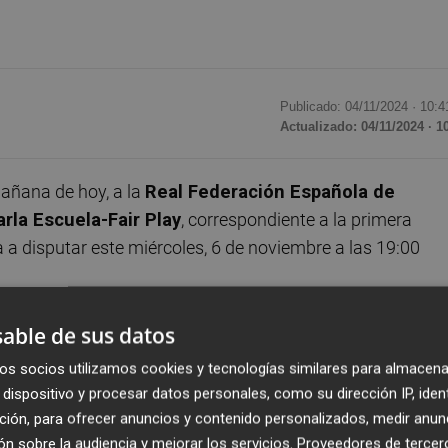
Publicado: 04/11/2024 ·
10:4
Actualizado: 04/11/2024 · 1
mañana de hoy, a la
Real Federación Española de
rla Escuela-Fair Play
, correspondiente a la primera
a a disputar este miércoles, 6 de noviembre a las 19:00
do, el club "entiende que, en este momento de gran
able de sus datos
o deben estar enfocados en ayudar a las personas afectada
os socios utilizamos cookies y tecnologías similares para almacena
 en un segundo plano.
dispositivo y procesar datos personales, como su dirección IP, iden
ción, para ofrecer anuncios y contenido personalizados, medir anun
o más sentido pésame y nuestro cariño a familiares,
n sobre la audiencia y mejorar los servicios.
Proveedores de tercer