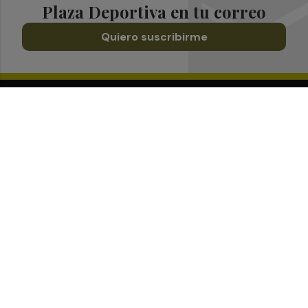
Plaza Deportiva en tu correo
Quiero suscribirme
Suscríbete al Boletín
Todos los días a primera hora en tu email
¡Quiero suscribirme!
Síguenos en redes
Plaza Deportiva, desde cualquier medio