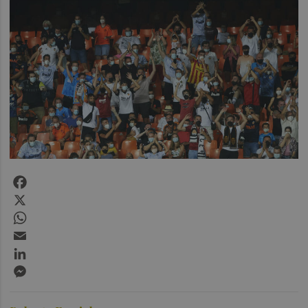
Facebook
X
WhatsApp
Email
LinkedIn
Messenger