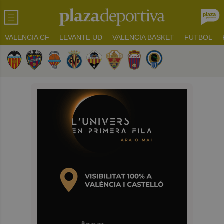
VALENCIA CF
LEVANTE UD
VALENCIA BASKET
FUTBOL