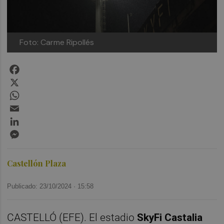
Foto: Carme Ripollés
Facebook
X
WhatsApp
Email
LinkedIn
Messenger
Castellón Plaza
Publicado: 23/10/2024 ·
15:58
CASTELLÓ (EFE). El estadio
SkyFi Castalia