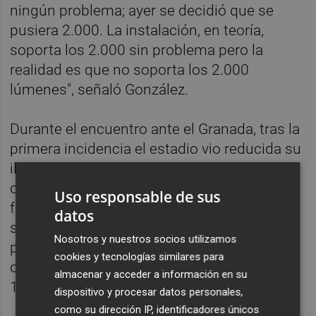
ningún problema; ayer se decidió que se
pusiera 2.000. La instalación, en teoría,
soporta los 2.000 sin problema pero la
realidad es que no soporta los 2.000
lúmenes", señaló González.
Durante el encuentro ante el Granada, tras la
primera incidencia el estadio vio reducida su
iluminación durante 2:45 minutos, lo que
obligó a detener el partido, y en la segunda
Uso responsable de sus
fueron 30 segundos. "Entre el primer y el
datos
segundo apagón ya sabíamos el motivo y
Nosotros y nuestros socios utilizamos
por eso no hubo una tercera vez, porque
cookies y tecnologías similares para
cuando se va la segunda lo pasamos a los
almacenar y acceder a información en su
1.500", concluyó González.
dispositivo y procesar datos personales,
como su dirección IP, identificadores únicos