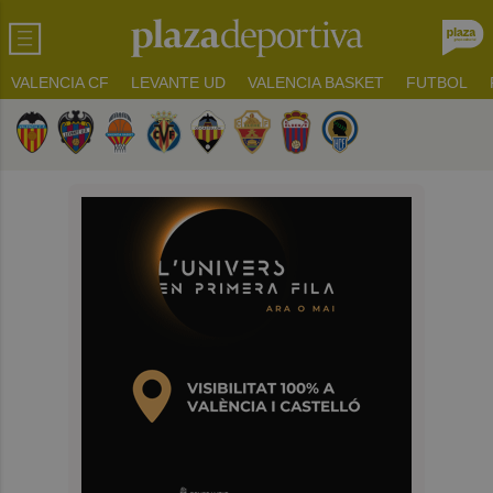
VALENCIA CF
LEVANTE UD
VALENCIA BASKET
FUTBOL