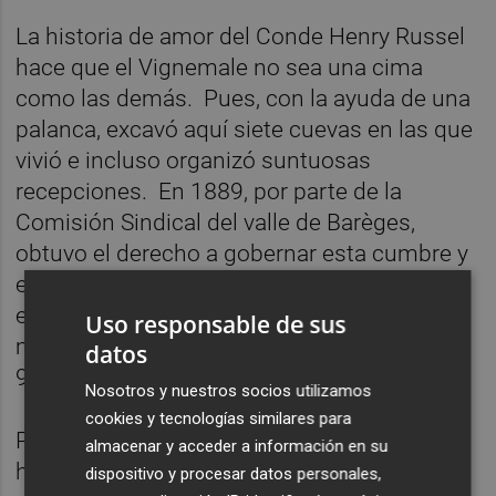
La historia de amor del Conde Henry Russel
hace que el Vignemale no sea una cima
como las demás. Pues, con la ayuda de una
palanca, excavó aquí siete cuevas en las que
vivió e incluso organizó suntuosas
recepciones. En 1889, por parte de la
Comisión Sindical del valle de Barèges,
obtuvo el derecho a gobernar esta cumbre y
en las 200 hectáreas que la rodean por
encima de 2.300 metros sobre el nivel del
Uso responsable de sus
mar. Una concesión que le fue otorgada por
datos
99 años.
Nosotros y nuestros socios utilizamos
cookies y tecnologías similares para
Para ascender al Vignemale, nada mejor que
almacenar y acceder a información en su
hacerlo por Cauterets, el resort de montaña
dispositivo y procesar datos personales,