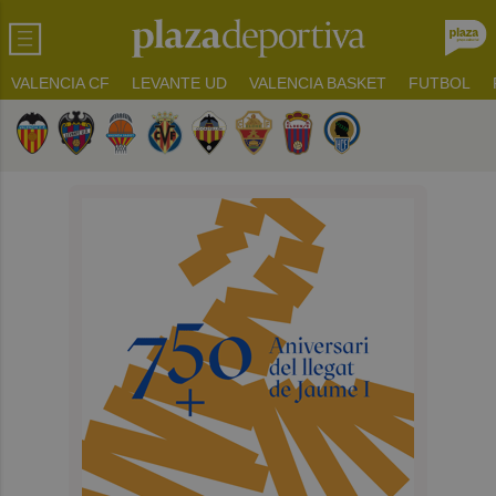
VALENCIA CF
LEVANTE UD
VALENCIA BASKET
FUTBOL