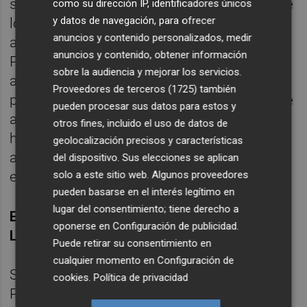
situado a las puertas del Parque Nacional de
como su dirección IP, identificadores únicos
y datos de navegación, para ofrecer
los Pirineos y del circo de Gavarnie. Desde el
anuncios y contenido personalizados, medir
aparcamiento, cogemos el telecabina de
anuncios y contenido, obtener información
Puntas o el telesilla de Gaube que nos
sobre la audiencia y mejorar los servicios.
acercará al lago de Gaube (1.730 metros)
Proveedores de terceros (1725)
también
para llegar a Cauterets – Pont d'Espagne. De
pueden procesar sus datos para estos y
ahí hasta el refugio de Les Oulettes hay dos
otros fines, incluido el uso de datos de
horas de camino. La belleza del entorno nos
geolocalización precisos y características
atrapa en un paisaje de los Pirineos y cuya
del dispositivo. Sus elecciones se aplican
solo a este sitio web. Algunos proveedores
excepcional belleza evoca los Alpes.
pueden basarse en el interés legítimo en
lugar del consentimiento; tiene derecho a
EL PIC DE PERDIGUÈRE, LA MARAVILLA DE
oponerse en
Configuración de publicidad
.
LA ALTA GARONA
Puede retirar su consentimiento en
cualquier momento en
Configuración de
Situado en la Alta Garona, el Pic de
cookies
.
Política de privacidad
Perdiguère es uno de los once picos de más