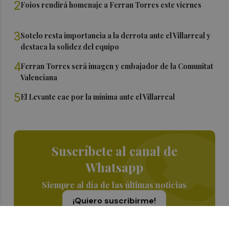
2
Foios rendirá homenaje a Ferran Torres este viernes
3
Sotelo resta importancia a la derrota ante el Villarreal y
destaca la solidez del equipo
4
Ferran Torres será imagen y embajador de la Comunitat
Valenciana
5
El Levante cae por la mínima ante el Villarreal
Suscríbete al canal de
Whatsapp
Siempre al día de las últimas noticias
¡Quiero suscribirme!