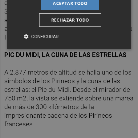
de 3000 metros ubicados en esta región, a
ACEPTAR TODO
322 metros sobre el nivel del mar. La
ascensión es exigente por el desnivel
RECHAZAR TODO
acumulado pero fácil desde el punto de vista
técnico.
CONFIGURAR
PIC DU MIDI, LA CUNA DE LAS ESTRELLAS
A 2.877 metros de altitud se halla uno de los
símbolos de los Pirineos y la cuna de las
estrellas: el Pic du Midi. Desde el mirador de
750 m2, la vista se extiende sobre una marea
de más de 300 kilómetros de la
impresionante cadena de los Pirineos
franceses.