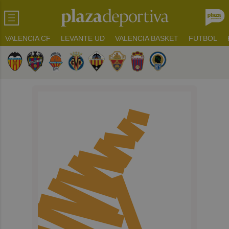
VALENCIA CF
LEVANTE UD
VALENCIA BASKET
FUTBOL