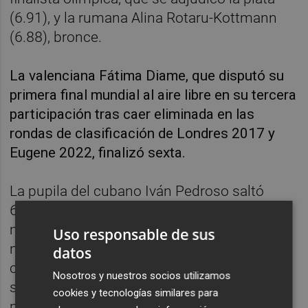
(6.91), y la rumana Alina Rotaru-Kottmann
(6.88), bronce.
La valenciana Fátima Diame, que disputó su
primera final mundial al aire libre en su tercera
participación tras caer eliminada en las
rondas de clasificación de Londres 2017 y
Eugene 2022, finalizó sexta.
La pupila del cubano Iván Pedroso saltó
6.82, igualando su mejor marca personal,
mientras que la también española de origen
Uso responsable de sus
nigeriano Tessy Ebosele, de 21 años,
datos
compañera suya de entrenamientos, cerró
Nosotros y nuestros socios utilizamos
su primer Mundial absoluto con una octava
cookies y tecnologías similares para
posición gracias a un mejor salto de 6.62