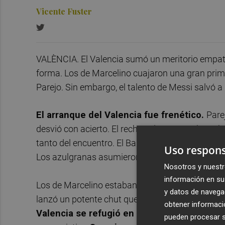
Vicente Fuster
VALÈNCIA. El Valencia sumó un meritorio empat
forma. Los de Marcelino cuajaron una gran prime
Parejo. Sin embargo, el talento de Messi salvó a 
El arranque del Valencia fue frenético.
Pare
desvió con acierto. El rechace le cayó a Cheryshev
tanto del encuentro. El Barcelona respondió con 
Uso respons
Los azulgranas asumieron el dominio, pero el V
Nosotros y nuestr
información en su 
Los de Marcelino estaban bien posicionados, obli
y datos de navega
lanzó un potente chut que exigió a Neto
. El Ba
obtener informació
Valencia se refugió en el gran momento de
pueden procesar su