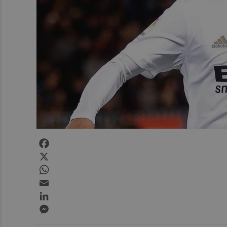
Facebook
X
WhatsApp
Email
LinkedIn
Messenger