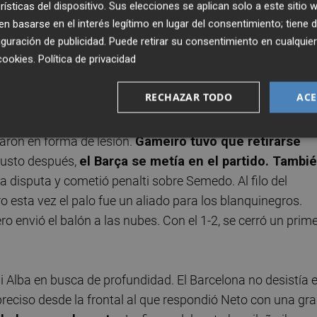
 Stegen
. La conducción del ‘19’ valencianista en la jugada
rísticas del dispositivo. Sus elecciones se aplican solo a este sitio
 sensaciones, Neto salvó el empate tras un rechace Garay 
 basarse en el interés legítimo en lugar del consentimiento; tiene 
guración de publicidad
. Puede retirar su consentimiento en cualqu
cookies
.
Política de privacidad
encarrilar el partido. Con Piqué y Gameiro fuera tras un
RECHAZAR TODO
ACE
que cuando iba a cabecear, fue derribado por Sergi
 máxima
. Parejo no falló y ponía el 0-2,
dejando el asalt
aron en forma de lesión.
Gameiro tuvo que retirarse
 Justo después,
el Barça se metía en el partido. Tambi
na disputa y cometió penalti sobre Semedo. Al filo del
o esta vez el palo fue un aliado para los blanquinegros.
 envió el balón a las nubes. Con el 1-2, se cerró un prim
i Alba en busca de profundidad. El Barcelona no desistía 
eciso desde la frontal al que respondió Neto con una gr