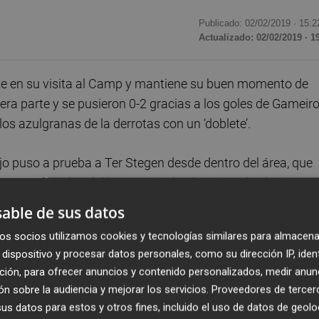
Publicado: 02/02/2019 ·
15:2
Actualizado: 02/02/2019 · 1
e en su visita al Camp y mantiene su buen momento de
ra parte y se pusieron 0-2 gracias a los goles de Gameiro
los azulgranas de la derrotas con un ‘doblete’.
jo puso a prueba a Ter Stegen desde dentro del área, que
, pero la volea del la escupió el palo, evitando el primer
un libre directo de Messi. Neto atajó sin muchos apuros.
able de sus datos
alencia generaba inquietud en el Camp Nou al contragolpe
os socios utilizamos cookies y tecnologías similares para almacena
dispositivo y procesar datos personales, como su dirección IP, iden
gando a los locales a buscar el gol desde lejos. Coutinho
ción, para ofrecer anuncios y contenido personalizados, medir anun
rcelona empezaba a acercarse con peligro, pero el
n sobre la audiencia y mejorar los servicios.
Proveedores de tercer
 Rodrigo.
El delantero cuajó una galopada sensacional
s datos para estos y otros fines, incluido el uso de datos de geolo