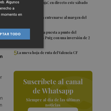
2
 web. Algunos
El 'Trofeu Taronja', en directo este sábado
que
por À Punt
derecho a
ier momento en
3
Almeida vuelve a entrenarse al margen del
grupo
4
València ultima la puesta a punto del
PTAR TODO
Velódromo Lluís Puig con una inversión de 2
o
millones
5
La nueva hoja de ruta del Valencia CF
én
er
Suscríbete al canal
de Whatsapp
en
Siempre al día de las últimas
an
noticias