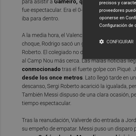
para asistir a
Gameiro, que no falló ante Ter
precisos y caracte
fue espectacular. Era el 0-1. Pese a las buenas
proveedores pueden
oponerse en
Confi
iba para dentro.
Configuración de 
A la media hora, el Valencia tenía la ocasión de 
CONFIGURAR
choque, Rodrigo sacó un gran centro para Wass, 
Roberto. El colegiado no dudó y señaló la pena
al Camp Nou más cerca. Las malas noticias lleg
conmocionado
tras el fuerte golpe con Piqué.
desde los once metros
. Lato llegó tarde en u
descanso, Sergi Roberto acarició la igualada, per
También Messi dispuso de una clara ocasión, pero
tiempo espectacular.
Tras la reanudación, Valverde dio entrada a Jord
su empeño de empatar. Messi puso un disparo pr