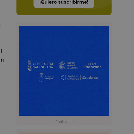
¡Quiero suscribirme!
r
l
ón
a