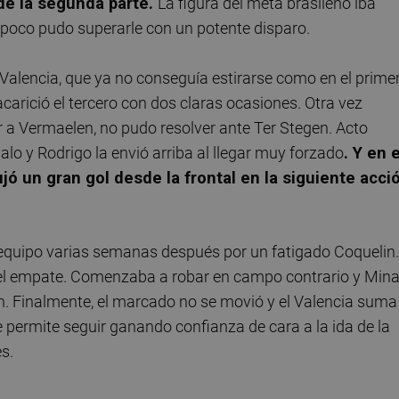
 de la segunda parte.
La figura del meta brasileño iba
mpoco pudo superarle con un potente disparo.
Valencia, que ya no conseguía estirarse como en el prime
acarició el tercero con dos claras ocasiones. Otra vez
ar a Vermaelen, no pudo resolver ante Ter Stegen. Acto
lo y Rodrigo la envió arriba al llegar muy forzado
. Y en e
ó un gran gol desde la frontal en la siguiente acci
 equipo varias semanas después por un fatigado Coquelin.
s el empate. Comenzaba a robar en campo contrario y Min
en. Finalmente, el marcado no se movió y el Valencia suma
 permite seguir ganando confianza de cara a la ida de la
s.