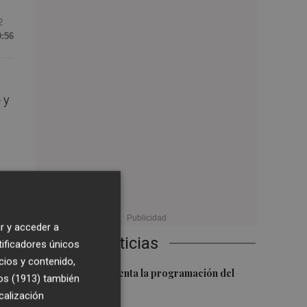
2
9:56
 y
.
r y acceder a
Últimas Noticias
tificadores únicos
cios y contenido,
1
El Valencia presenta la programación del
os (1913)
también
Trofeu Taronja
calización