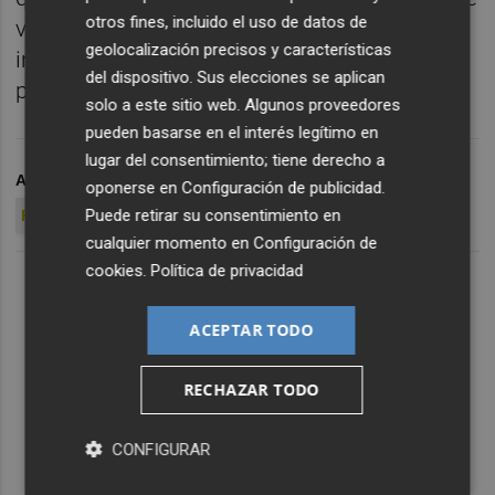
otros fines, incluido el uso de datos de
vivido [...] es de las pocas veces que me han
geolocalización precisos y características
increpado en mi campo [...] estaba sufriendo
del dispositivo. Sus elecciones se aplican
por mí y mis compañeros", confesaba.
solo a este sitio web. Algunos proveedores
pueden basarse en el interés legítimo en
lugar del consentimiento; tiene derecho a
ARCHIVADO EN
ELCHE CF
ATHLETIC DE BILBAO
oponerse en
Configuración de publicidad
.
Puede retirar su consentimiento en
FIDEL CHAVES
cualquier momento en
Configuración de
cookies
.
Política de privacidad
ACEPTAR TODO
RECHAZAR TODO
CONFIGURAR