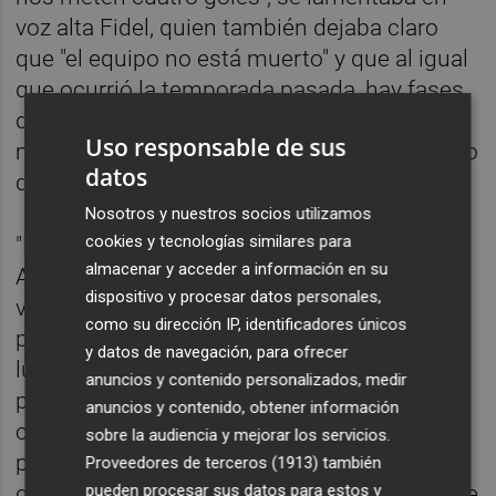
voz alta Fidel, quien también dejaba claro
que "el equipo no está muerto" y que al igual
que ocurrió la temporada pasada, hay fases
de las mismas en las que se atraviesan
Uso responsable de sus
momentos complicados, pero estaba seguro
datos
de que conseguirían rehacerse.
Nosotros y nuestros socios utilizamos
cookies y tecnologías similares para
"No queda otra que mirar hacia adelante.
almacenar y acceder a información en su
Ahora todo el mundo cree que el Barça nos
dispositivo y procesar datos personales,
va a meter ocho, pero nos hemos ganado a
como su dirección IP, identificadores únicos
pulso estar en Primera División y vamos
y datos de navegación, para ofrecer
luchar para conseguir el objetivo de la
anuncios y contenido personalizados, medir
permanencia", decía el onubense para, a
anuncios y contenido, obtener información
continuación, referirse a la reacción del
sobre la audiencia y mejorar los servicios.
público al mal encuentro del equipo: "Desde
Proveedores de terceros (1913)
también
pueden procesar sus datos para estos y
que estoy aquí es el partido más duro que he