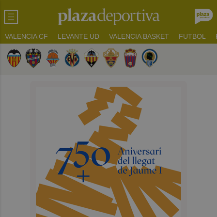
VALENCIA CF
LEVANTE UD
VALENCIA BASKET
FUTBOL