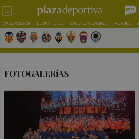
VALENCIA CF
LEVANTE UD
VALENCIA BASKET
FUTBOL
FOTOGALERíAS