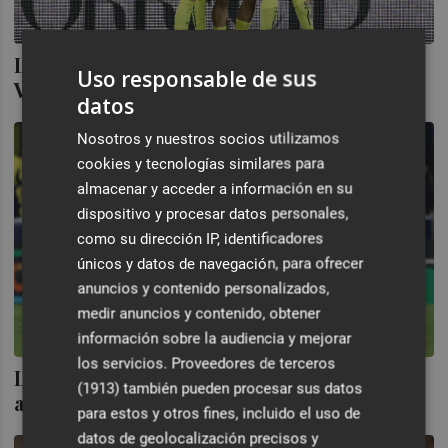
Las mejores imágenes de la victoria del
Uso responsable de sus
Villarreal ante el Alavés (3-1)
datos
Nosotros y nuestros socios utilizamos
cookies y tecnologías similares para
almacenar y acceder a información en su
dispositivo y procesar datos personales,
como su dirección IP, identificadores
únicos y datos de navegación, para ofrecer
anuncios y contenido personalizados,
medir anuncios y contenido, obtener
información sobre la audiencia y mejorar
los servicios.
Proveedores de terceros
Las imágenes de la derrota del Villarreal
(1913)
también pueden procesar sus datos
ante el Copenhague (2-3)
para estos y otros fines, incluido el uso de
datos de geolocalización precisos y