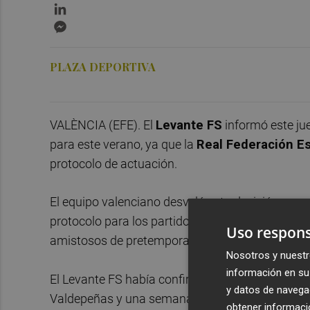
LinkedIn
Messenger
PLAZA DEPORTIVA
VALÈNCIA (EFE). El
Levante FS
informó este ju
para este verano, ya que la
Real Federación Es
protocolo de actuación.
El equipo valenciano desveló esta decisión en su
protocolo para los partidos por la situación sani
Uso respons
amistosos de pretemporada".
Nosotros y nuestr
información en su 
El Levante FS había confirmado que el miércoles
y datos de navega
Valdepeñas y una semana después se enfrentarí
obtener informació