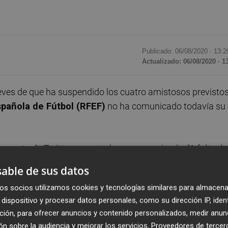
Publicado: 06/08/2020 ·
13:2
Actualizado: 06/08/2020 · 1
eves de que ha suspendido los cuatro amistosos previsto
pañola de Fútbol (RFEF)
no ha comunicado todavía su
 cuenta de Twitter con este breve comunicado: "A falta de
taria por parte de la RFEF, el Levante FS suspende sus
able de sus datos
os socios utilizamos cookies y tecnologías similares para almacena
dispositivo y procesar datos personales, como su dirección IP, iden
 12 de agosto estrenaría su calendario de amistosos ante
ción, para ofrecer anuncios y contenido personalizados, medir anun
a al Industrias Santa Coloma.
n sobre la audiencia y mejorar los servicios.
Proveedores de tercer