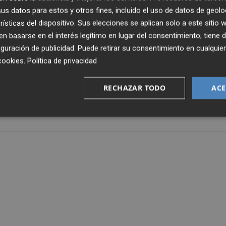
s datos para estos y otros fines, incluido el uso de datos de geolo
unciado un amistoso contra el CDFS Segorbe el sábado 2
rísticas del dispositivo. Sus elecciones se aplican solo a este sitio
ia para enfrentarse a ElPozo.
 basarse en el interés legítimo en lugar del consentimiento; tiene 
guración de publicidad
. Puede retirar su consentimiento en cualqu
cookies
.
Política de privacidad
isto para el próximo 5 de septiembre, aunque todavía no e
RECHAZAR TODO
ACE