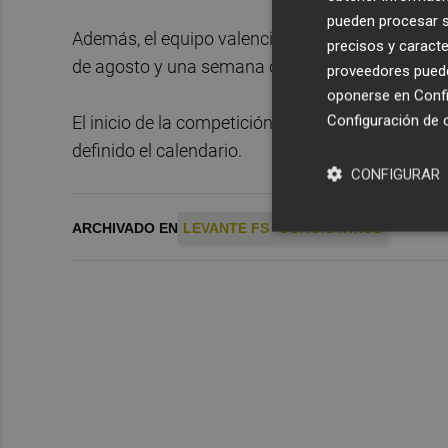
pueden procesar su
Además, el equipo valenciano también había an
precisos y caracte
de agosto y una semana después viajaría a Murc
proveedores pueden
oponerse en
Confi
Configuración de 
El inicio de la competición en la LNFS está prev
definido el calendario.
CONFIGURAR
ARCHIVADO EN
LEVANTE FS
CORONAVIRUS