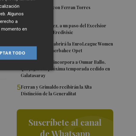
calización
1
Foios se vuelca con Ferran Torres
2
 web. Algunos
derecho a
2
Mario Domínguez, a un paso del Excelsior
ier momento en
Róterdam de la Eredivisie
stá
3
Valencia Basket abrirá la EuroLeague Women
en casa ante Fenerbahce Opet
PTAR TODO
4
Valencia Basket incorpora a Oumar Ballo,
que jugará la próxima temporada cedido en
Galatasaray
5
Ferran y Grimaldo recibirán la Alta
Distinción de la Generalitat
Suscríbete al canal
de Whatsapp