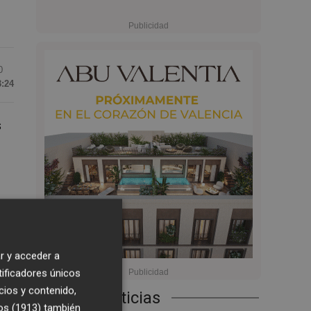
0
3:24
s
r y acceder a
tificadores únicos
 el
cios y contenido,
Últimas Noticias
os (1913)
también