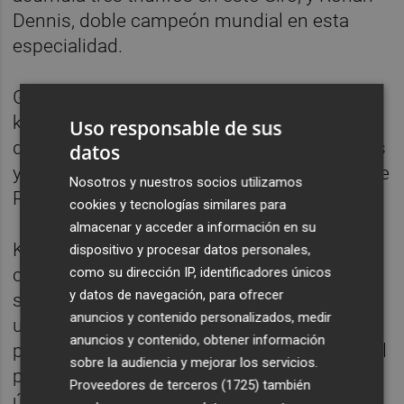
Dennis, doble campeón mundial en esta
especialidad.
Ganna voló con un promedio de 48
kilómetros por hora, con velocidades punta
Uso responsable de sus
de 70 km/h, y selló un tiempo de 42 minutos
datos
y 40 segundos, 26 segundos más rápido que
Nosotros y nuestros socios utilizamos
Rohan Dennis.
cookies y tecnologías similares para
almacenar y acceder a información en su
Kelderman también protagonizó una gran
dispositivo y procesar datos personales,
como su dirección IP, identificadores únicos
contrarreloj y por algunos momentos
y datos de navegación, para ofrecer
saboreó la idea de arrebatar la maglia rosa a
anuncios y contenido personalizados, medir
un Almeida que sufrió ligeramente en los
anuncios y contenido, obtener información
primeros tramos de la etapa. Sin embargo, el
sobre la audiencia y mejorar los servicios.
portugués sacó toda su potencia en el
Proveedores de terceros (1725)
también
último sector y no solo defendió su liderato,