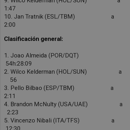
9. Wilco Kelderman (HOL/SUN) a
1:47
10. Jan Tratnik (ESL/TBM) a
2:00
Clasificación general:
1. Joao Almeida (POR/DQT)
54h:28:09
2. Wilco Kelderman (HOL/SUN) a
56
3. Pello Bilbao (ESP/TBM) a
2:11
4. Brandon McNulty (USA/UAE) a
2:23
5. Vincenzo Nibali (ITA/TFS) a
12:30