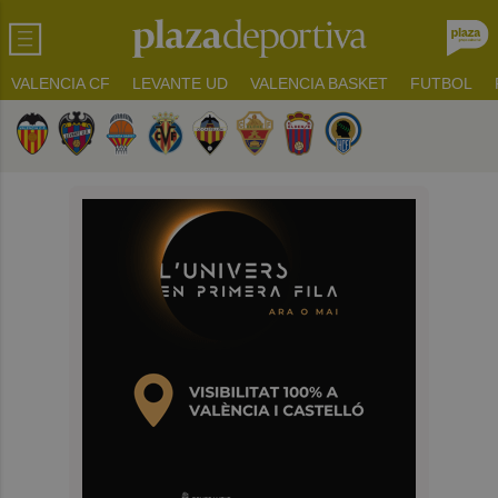
VALENCIA CF
LEVANTE UD
VALENCIA BASKET
FUTBOL