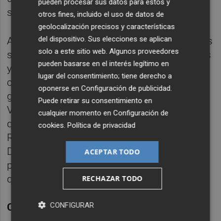
pueden procesar sus datos para estos y
sino que lo fortaleció.
otros fines, incluido el uso de datos de
geolocalización precisos y características
del dispositivo. Sus elecciones se aplican
Acabó sexto este sábado, ganó 16 segundos
solo a este sitio web. Algunos proveedores
sobre Kelderman y aumentó en dos minutos
pueden basarse en el interés legítimo en
y once segundos la ventaja sobre el tercer
lugar del consentimiento; tiene derecho a
clasificado, Pello Bilbao. Mal día para los
oponerse en
Configuración de publicidad
.
grandes de la general, con el italiano
Puede retirar su consentimiento en
Vincenzo Nibali (Trek Segafredo) que se
cualquier momento en
Configuración de
quedó quinto, a 2:30 de Almeida, el polaco
cookies
.
Política de privacidad
Rafal Majka (Bora), a 2:33, al igual que
Domenico Pozzovivo (NTT). El más
ACEPTAR TODO
perjudicado fue el danés Jakob Fuglsang,
quien salió de las primeras diez posiciones.
RECHAZAR TODO
CONFIGURAR
Clasificación de la decimocuarta etapa: