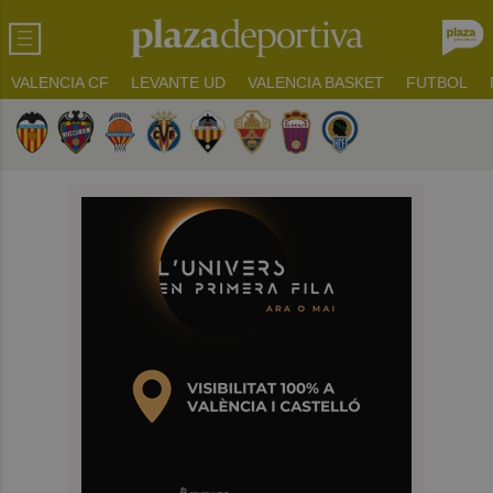
VALENCIA CF
LEVANTE UD
VALENCIA BASKET
FUTBOL