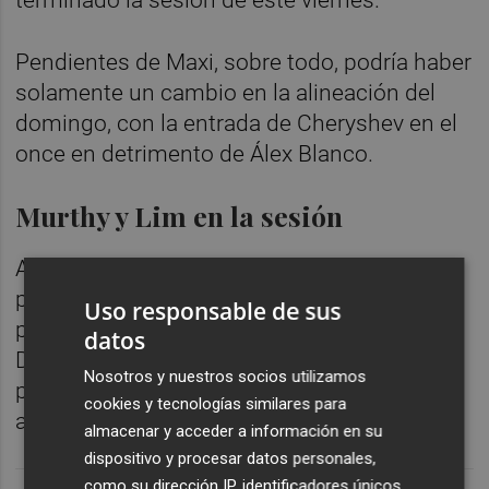
Pendientes de Maxi, sobre todo, podría haber
solamente un cambio en la alineación del
domingo, con la entrada de Cheryshev en el
once en detrimento de Álex Blanco.
Murthy y Lim en la sesión
Anil Murthy y Joey Lim han estado
presenciando la sesión, que viene marcada
Uso responsable de sus
por la resolución de LaLiga al 'Caso
datos
Diakhaby', dónde no se han encontrado las
Nosotros y nuestros socios utilizamos
pruebas del presunto insulto racista de Cala
cookies y tecnologías similares para
al futbolista del Valencia CF.
almacenar y acceder a información en su
dispositivo y procesar datos personales,
como su dirección IP, identificadores únicos