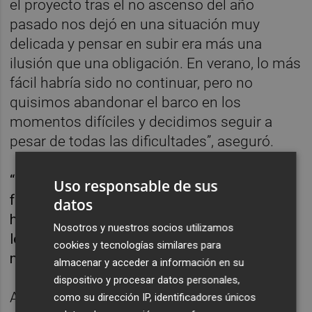
el proyecto tras el no ascenso del año
pasado nos dejó en una situación muy
delicada y pensar en subir era más una
ilusión que una obligación. En verano, lo más
fácil habría sido no continuar, pero no
quisimos abandonar el barco en los
momentos difíciles y decidimos seguir a
pesar de todas las dificultades”, aseguró.
“Dentro de las limitaciones, creo que
Uso responsable de sus
formamos un grupo más que competitivo y lo
datos
hemos demostrado plantando cara a todos
Nosotros y nuestros socios utilizamos
los rivales, pero no hemos podido terminar
cookies y tecnologías similares para
nuestro trabajo”, añadió.
almacenar y acceder a información en su
dispositivo y procesar datos personales,
Además, el ya exentrenador del Levante
como su dirección IP, identificadores únicos