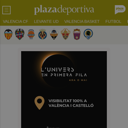
VALENCIA CF
LEVANTE UD
VALENCIA BASKET
FUTBOL