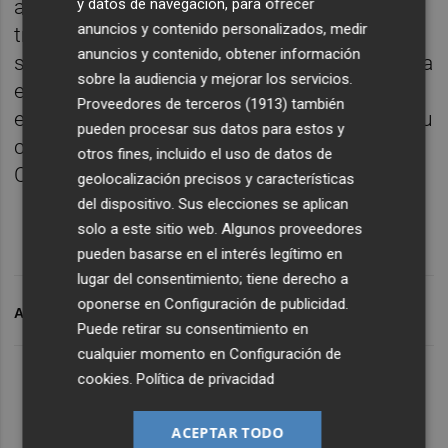
y datos de navegación, para ofrecer
agradeció el trato “exquisito” de todos los
anuncios y contenido personalizados, medir
trabajadores del club valenciano. “Nos
anuncios y contenido, obtener información
sentíamos dentro de una gran familia. Nunca
sobre la audiencia y mejorar los servicios.
en mi vida tuve un trato tan cercano con los
Proveedores de terceros (1913)
también
empleados y pude palpar su compromiso, su
pueden procesar sus datos para estos y
cariño y su apoyo incondicional”, resumió
otros fines, incluido el uso de datos de
Calleja.
geolocalización precisos y características
del dispositivo. Sus elecciones se aplican
solo a este sitio web. Algunos proveedores
pueden basarse en el interés legítimo en
lugar del consentimiento; tiene derecho a
oponerse en
Configuración de publicidad
.
ARCHIVADO EN
PLAZA GRANOTA
LEVANTE UD
Puede retirar su consentimiento en
cualquier momento en
Configuración de
cookies
.
Política de privacidad
ACEPTAR TODO