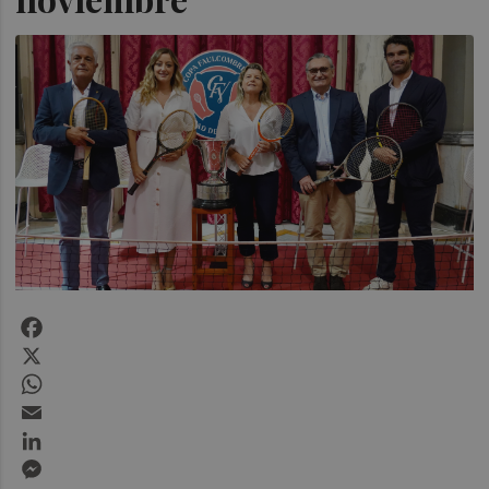
Facebook
X
WhatsApp
Email
LinkedIn
Messenger