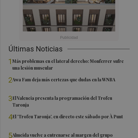
Últimas Noticias
1
Más problemas en el lateral derecho: Monferrer sufre
una lesión muscular
2
Awa Fam deja más certezas que dudas en la WNBA
3
El Valencia presenta la programación del Trofeu
Taronja
4
El 'Trofeu Taronja', en directo este sábado por À Punt
5
Almeida vuelve a entrenarse al margen del grupo