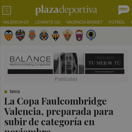
VALENCIA CF
LEVANTE UD
VALENCIA BASKET
FUTBOL
tenis
La Copa Faulcombridge
Valencia, preparada para
subir de categoría en
noviembre