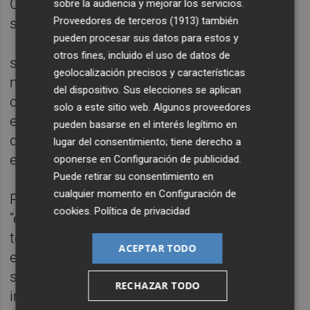
Comunitat, tratar de trasladarlo no solo a la
sobre la audiencia y mejorar los servicios.
Proveedores de terceros (1913)
también
sociedad
pueden procesar sus datos para estos y
otros fines, incluido el uso de datos de
sino a los tenistas de fuera. Es una edición
geolocalización precisos y características
muy especial. Queremos crecer. Es una
del dispositivo. Sus elecciones se aplican
contra los rivales de nivel, lo que está claro
solo a este sitio web. Algunos proveedores
es que lo vamos a pasar bien y esperamos
pueden basarse en el interés legítimo en
que el domingo después de las finales
lugar del consentimiento; tiene derecho a
estemos todos contentos”.
oponerse en
Configuración de publicidad
.
Puede retirar su consentimiento en
cualquier momento en
Configuración de
Por su parte, Ana Salas ha manifestado que
cookies
.
Política de privacidad
“este torneo tiene alma y el reto es seguir
teniendo alma y carisma. Además del
ACEPTAR TODO
esfuerzo metálico, el esfuerzo de que vaya a
ser retransmitido en Movistar es muy
RECHAZAR TODO
importante”.