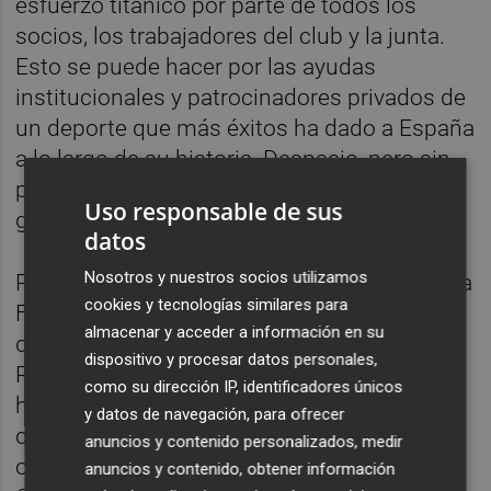
esfuerzo titánico por parte de todos los
socios, los trabajadores del club y la junta.
Esto se puede hacer por las ayudas
institucionales y patrocinadores privados de
un deporte que más éxitos ha dado a España
a lo largo de su historia. Despacio, pero sin
pausa, queremos ir creciendo y hacerlo más
Uso responsable de sus
grande si cabe”.
datos
Nosotros y nuestros socios utilizamos
Pablo Andújar ha explicado que “a partir de la
cookies y tecnologías similares para
Faulcombridge ya seré extenista, es la
almacenar y acceder a información en su
despedida soñada para cualquier jugador.
dispositivo y procesar datos personales,
Recuerdo que en el Conde de Godó me
como su dirección IP, identificadores únicos
hicieron un homenaje en la pista principal y
y datos de navegación, para ofrecer
quiero que sea en mi club. Recuperar ese
anuncios y contenido personalizados, medir
orgullo del CTV, de la ciudad, de la
anuncios y contenido, obtener información