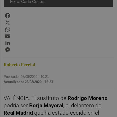
Foto: Carla Cortés.
Facebook
X
WhatsApp
Email
LinkedIn
Messenger
Roberto Ferriol
Publicado: 26/08/2020 ·
10:21
Actualizado: 26/08/2020 · 16:23
VALÈNCIA. El sustituto de
Rodrigo Moreno
podría ser
Borja Mayoral
, el delantero del
Real Madrid
que ha estado cedido en el