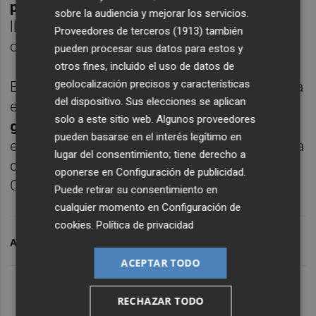
pagar este verano
, sino que el colombiano
sobre la audiencia y mejorar los servicios.
llegara a Valencia cedido y ejercer una
Proveedores de terceros (1913)
también
opción de compra el verano que viene.
pueden procesar sus datos para estos y
otros fines, incluido el uso de datos de
geolocalización precisos y características
El Watford lo ha tenido cedido esta campaña
del dispositivo. Sus elecciones se aplican
en el Real Zaragoza, dónde
ha anotado 19
solo a este sitio web. Algunos proveedores
goles
y ha levantado el interés de muchos
pueden basarse en el interés legítimo en
equipos. El descenso del Watford no ayuda a
lugar del consentimiento; tiene derecho a
que se quede en el club inglés y el Valencia
oponerse en
Configuración de publicidad
.
CF está muy atento a él.
Puede retirar su consentimiento en
cualquier momento en
Configuración de
cookies
.
Política de privacidad
ARCHIVADO EN
BORJA MAYORAL
VALENCIA CF
ACEPTAR TODO
RECHAZAR TODO