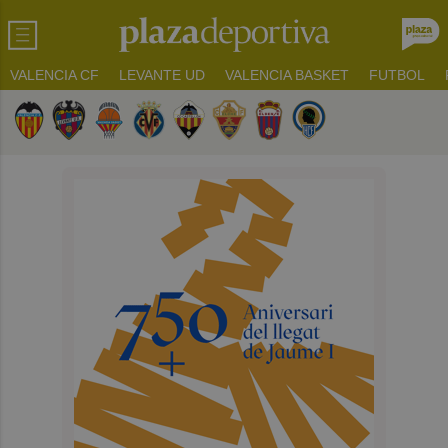
VALENCIA CF
LEVANTE UD
VALENCIA BASKET
FUTBOL