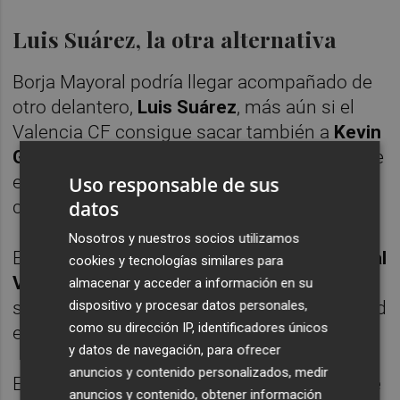
Luis Suárez, la otra alternativa
Borja Mayoral podría llegar acompañado de
otro delantero,
Luis Suárez
, más aún si el
Valencia CF consigue sacar también a
Kevin
Gameiro
durante los próximos días, algo que
estaría en un plan de ruta marcado por el
Uso responsable de sus
club.
datos
Nosotros y nuestros socios utilizamos
El
delantero francés cuesta mucho dinero al
cookies y tecnologías similares para
Valencia CF
y desde el club se pretende
almacenar y acceder a información en su
sacar al artillero, con el delantero del Watford
dispositivo y procesar datos personales,
como su dirección IP, identificadores únicos
en la recámara para que sea su sustituto.
y datos de navegación, para ofrecer
anuncios y contenido personalizados, medir
El
Valencia CF además intenta no tener que
anuncios y contenido, obtener información