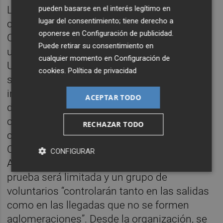
pueden basarse en el interés legítimo en
La próxima Vuelta estará marcada por la
lugar del consentimiento; tiene derecho a
crisis sanitaria del coronavirus, por lo que
oponerse en
Configuración de publicidad
.
Casero ha expuesto que se ha conseguido
Puede retirar su consentimiento en
un acuerdo con los hospitales IMED y la
cualquier momento en
Configuración de
Universidad Católica de Valencia para que
cookies
.
Política de privacidad
sea personal sanitario de estas dos
instituciones quienes estén “presentes
ACEPTAR TODO
durante la competición”. Además, se va a
crear un protocolo covid que se combinará
RECHAZAR TODO
con el de la Federación Internacional de
Ciclismo y la Generalitat Valenciana.
CONFIGURAR
Asimismo, la presencia de público en la
prueba será limitada y un grupo de
voluntarios “controlarán tanto en las salidas
como en las llegadas que no se formen
aglomeraciones”. Desde la organización, se