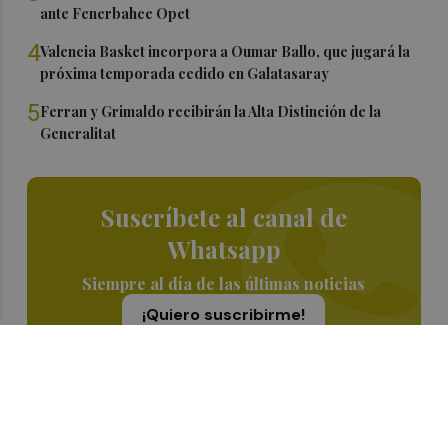
ante Fenerbahce Opet
4
Valencia Basket incorpora a Oumar Ballo, que jugará la
próxima temporada cedido en Galatasaray
5
Ferran y Grimaldo recibirán la Alta Distinción de la
Generalitat
Suscríbete al canal de
Whatsapp
Siempre al día de las últimas noticias
¡Quiero suscribirme!