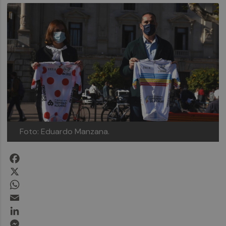
Foto: Eduardo Manzana.
Facebook
X
WhatsApp
Email
LinkedIn
Messenger