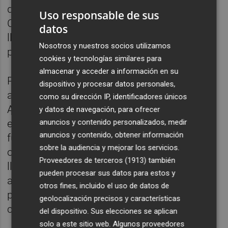
director de la Vuelta Ciclista de la
Uso responsable de sus
Comunidad Valenciana, y su equipo están
datos
llevando a cabo con la organización de esta
Nosotros y nuestros socios utilizamos
prueba.
cookies y tecnologías similares para
almacenar y acceder a información en su
Por su parte, Ángel Casero ha mostrado su
dispositivo y procesar datos personales,
agradecimiento a la Fundación Trinidad
como su dirección IP, identificadores únicos
Alfonso por su respaldo “moral y
y datos de navegación, para ofrecer
anuncios y contenido personalizados, medir
económico”, ya que su ayuda es
anuncios y contenido, obtener información
fundamental para “seguir creciendo”. El
sobre la audiencia y mejorar los servicios.
objetivo de la organización es “conseguir
Proveedores de terceros (1913)
también
llegar al World Tour en los próximos tres
pueden procesar sus datos para estos y
años” y este año la prueba ya cuenta con la
otros fines, incluido el uso de datos de
participación de quince equipos de este
geolocalización precisos y características
campeonato a nivel mundial.
del dispositivo. Sus elecciones se aplican
solo a este sitio web. Algunos proveedores