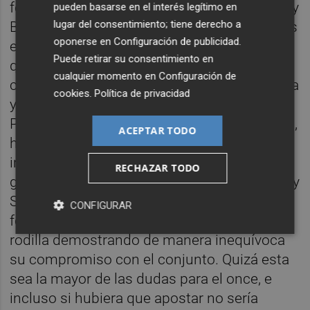
forzado) hasta que se lesionó en Pamplona y
pueden basarse en el interés legítimo en
lugar del consentimiento; tiene derecho a
Bordalás tiró mano de otra de sus peticiones
oponerse en
Configuración de publicidad
.
expresas: Hugo Duro. La estima deportiva
Puede retirar su consentimiento en
que el entrenador alicantino le tiene al joven
cualquier momento en
Configuración de
canterano del Getafe está fuera de toda duda
cookies
.
Política de privacidad
y el madrileño ha demostrado el porqué.
Pese a venir como refuerzo para la delantera,
ACEPTAR TODO
ha ocupado en los últimos partidos el
interior izquierda. Además de marcar dos
RECHAZAR TODO
goles desde esa posición (ante Real Madrid y
Sevilla), el joven futbolista ha jugado
CONFIGURAR
forzando y con aparatoso vendaje en la
rodilla demostrando de manera inequívoca
su compromiso con el conjunto. Quizá esta
sea la mayor de las dudas para el once, e
incluso si hubiera que apostar no sería