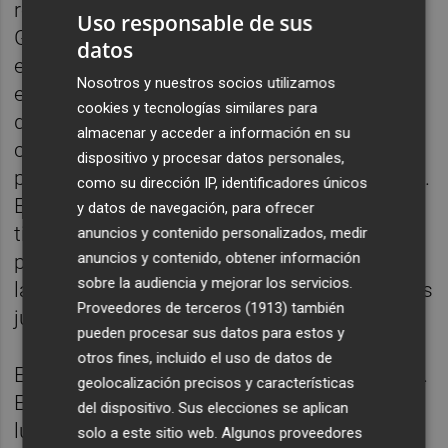
rendimiento fue espectacular. José Luís
Uso responsable de sus
Gayà es hoy en día un puntal incuestionable
datos
e inamovible para Bordalás. La influencia en
Nosotros y nuestros socios utilizamos
el juego defensivo y ofensivo del equipo del
cookies y tecnologías similares para
de Pedreguer es más que evidente. Lato ha
almacenar y acceder a información en su
cumplido pero es impensable aventurar que
dispositivo y procesar datos personales,
pudiera haber sorpaso en el lateral izquierdo.
como su dirección IP, identificadores únicos
En todo caso, si el de La Pobla llegara a
y datos de navegación, para ofrecer
tiempo (entrenó en el gimnasio ayer jueves)
anuncios y contenido personalizados, medir
anuncios y contenido, obtener información
podría abrirse la especulación a un doble
sobre la audiencia y mejorar los servicios.
lateral que tantas veces ha utilizado Bordalás
Proveedores de terceros (1913)
también
jugando con el Getafe.
pueden procesar sus datos para estos y
otros fines, incluido el uso de datos de
El puesto de interior izquierda es otro cantar.
geolocalización precisos y características
El ruso Cheryshev comenzó fuerte en ese
del dispositivo. Sus elecciones se aplican
lugar (con dos asistencias y un penalty
solo a este sitio web. Algunos proveedores