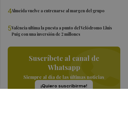
4
Almeida vuelve a entrenarse al margen del grupo
5
València ultima la puesta a punto del Velódromo Lluís
Puig con una inversión de 2 millones
Suscríbete al canal de
Whatsapp
Siempre al día de las últimas noticias
¡Quiero suscribirme!