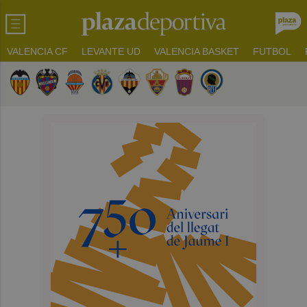
VALENCIA CF
LEVANTE UD
VALENCIA BASKET
FUTBOL