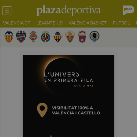
VALENCIA CF
LEVANTE UD
VALENCIA BASKET
FUTBOL