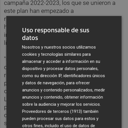
campaña 2022-2023, los que se unieron a
este plan han empezado a
recoger el fruto de la inversión realizada
hasta ahora "en materia digital, de
Uso responsable de sus
infraestructuras o de creación de nuevas
datos
líneas de negocio".
Nosotros y nuestros socios utilizamos
cookies y tecnologías similares para
"En este tiempo, el sentimiento de
almacenar y acceder a información en su
colectividad de los clubes se ha visto
dispositivo y procesar datos personales,
reforzado desde la constatación de que los
como su dirección IP, identificadores únicos
proyectos comunes son la clave de un
y datos de navegación, para ofrecer
anuncios y contenido personalizados, medir
crecimiento mayor para todos", añadió
anuncios y contenido, obtener información
LaLiga, que pone como ejemplo "de éxito en
sobre la audiencia y mejorar los servicios.
proyectos colectivos" el aumento del
Proveedores de terceros (1913)
también
crecimiento de estos clubes en las redes
pueden procesar sus datos para estos y
sociales.
otros fines, incluido el uso de datos de