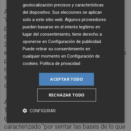
geolocalización precisos y características
Así, recalca que este crecimiento lo han
del dispositivo. Sus elecciones se aplican
"doblado con respecto a los datos de los
solo a este sitio web. Algunos proveedores
pueden basarse en el interés legítimo en
primeros meses de la temporada, pasando
lugar del consentimiento; tiene derecho a
de un total de 100 millones de seguidores a
oponerse en
Configuración de publicidad
.
200, como consecuencia de un cambio de
Puede retirar su consentimiento en
estrategia digital y de la integración en varios
cualquier momento en
Configuración de
proyectos
cookies
.
Política de privacidad
comunes como es la inversión en 'paid'
social, que pone en valor todo el contenido
ACEPTAR TODO
orgánico realizado".
RECHAZAR TODO
Además, el organismo que preside Javier
Tebas subraya que la primera temporada
CONFIGURAR
completa de 'LaLiga Impulso' se ha
caracterizado "por sentar las bases de lo que