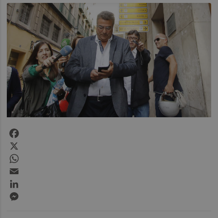
Facebook
X
WhatsApp
Email
LinkedIn
Messenger