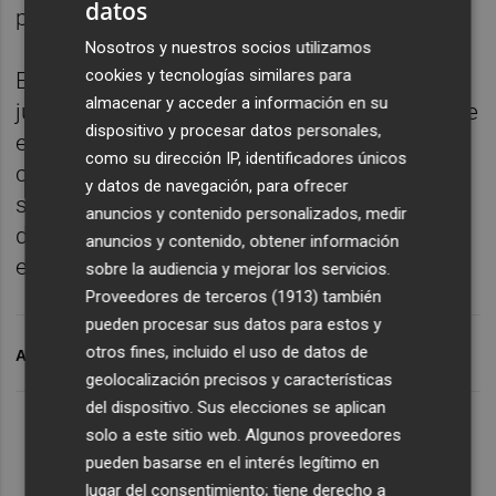
datos
podían sobrar hasta 10 días de plazo:
Nosotros y nuestros socios utilizamos
cookies y tecnologías similares para
El resultado inmediato de este enésimo
almacenar y acceder a información en su
juego malabar tiene como consecuencia que
dispositivo y procesar datos personales,
el próximo curso el primero seguirá
como su dirección IP, identificadores únicos
compitiendo en
Primera Federación
y que el
y datos de navegación, para ofrecer
segundo tendrá que ganarse ahora el
anuncios y contenido personalizados, medir
derecho a participar en ella exclusivamente
anuncios y contenido, obtener información
en el césped de aquí a junio.
sobre la audiencia y mejorar los servicios.
Proveedores de terceros (1913)
también
pueden procesar sus datos para estos y
otros fines, incluido el uso de datos de
ARCHIVADO EN
HÉRCULES CF
CF INTERCITY
geolocalización precisos y características
del dispositivo. Sus elecciones se aplican
solo a este sitio web. Algunos proveedores
pueden basarse en el interés legítimo en
lugar del consentimiento; tiene derecho a