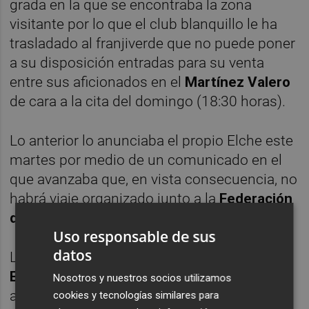
grada en la que se encontraba la zona
visitante por lo que el club blanquillo le ha
trasladado al franjiverde que no puede poner
a su disposición entradas para su venta
entre sus aficionados en el
Martínez Valero
de cara a la cita del domingo (18:30 horas).
Lo anterior lo anunciaba el propio Elche este
martes por medio de un comunicado en el
que avanzaba que, en vista consecuencia, no
habrá viaje organizado junto a la
Federación
de Peñas
y la
Grada de Animación
.
Uso responsable de sus
datos
Lo anterior no quiere decir que el equipo de
Eder Sarabia
no vaya a estar arropado por
Nosotros y nuestros socios utilizamos
aficionados franjiverdes el domingo, pero sí
cookies y tecnologías similares para