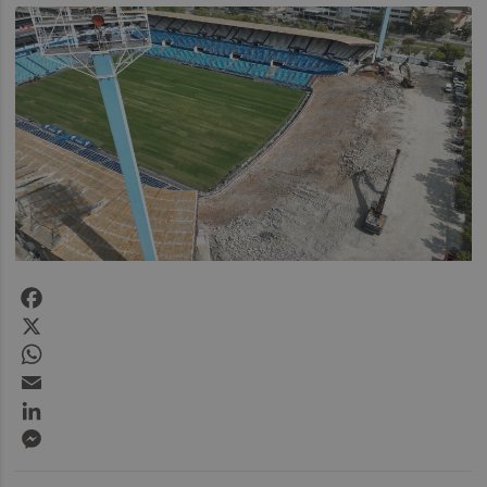
Facebook
X
WhatsApp
Email
LinkedIn
Messenger