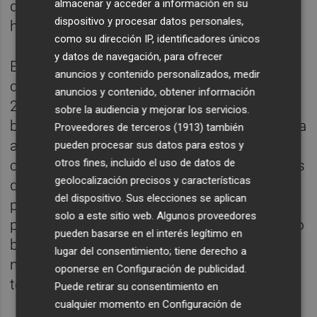
almacenar y acceder a información en su
que sean muchos menos de los que lo
dispositivo y procesar datos personales,
hubiesen sido en condiciones normales.
como su dirección IP, identificadores únicos
y datos de navegación, para ofrecer
El aforo de La Romareda ha pasado esta
anuncios y contenido personalizados, medir
campaña de las 34.500 localidades a las
anuncios y contenido, obtener información
25.000, cuando el número de abonados
sobre la audiencia y mejorar los servicios.
blanquillos es de 24.000. El Real Zaragoza ha
Proveedores de terceros (1913)
también
activado recientemente un sistema de
pueden procesar sus datos para estos y
otros fines, incluido el uso de datos de
cesión de abonos, para permitir que aquellos
geolocalización precisos y características
que no puedan asistir a un encuentro
del dispositivo. Sus elecciones se aplican
pongan su asiento a disposición del club
solo a este sitio web. Algunos proveedores
para que este lo comercialice (compartiendo
pueden basarse en el interés legítimo en
beneficios con el abonado) de cara al
lugar del consentimiento; tiene derecho a
mismo. Además, ha tenido que reubicar a
oponerse en
Configuración de publicidad
.
todos sus abonados del Gol Sur.
Puede retirar su consentimiento en
cualquier momento en
Configuración de