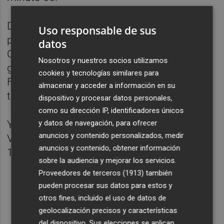
Difícil papeleta para las valencianas, que
Uso responsable de sus
pese al resultado no debían bajar la cabeza.
datos
Cuestión de orgullo. Este se veía de nuevo
Nosotros y nuestros socios utilizamos
golpeado en el minuto 81 con el tanto de
cookies y tecnologías similares para
Feller y en el 92 con el de Oroz. Con 7-1
almacenar y acceder a información en su
terminaba el encuentro.
dispositivo y procesar datos personales,
como su dirección IP, identificadores únicos
y datos de navegación, para ofrecer
Ya toca pensar en el Valencia CF Femenino -
anuncios y contenido personalizados, medir
Villarreal CF del sábado 10 de febrero a las
anuncios y contenido, obtener información
16:30h en el Puchades.
sobre la audiencia y mejorar los servicios.
Proveedores de terceros (1913)
también
pueden procesar sus datos para estos y
otros fines, incluido el uso de datos de
geolocalización precisos y características
del dispositivo. Sus elecciones se aplican