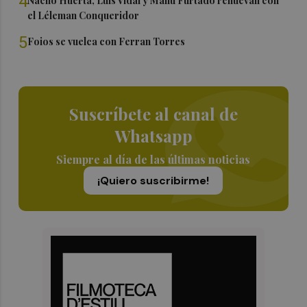
4
Nacho Huerta, Luis Vidal y Manu Furtado renuevan con
el Léleman Conqueridor
5
Foios se vuelca con Ferran Torres
Suscríbete al canal de
Whatsapp
Siempre al día de las últimas noticias
¡Quiero suscribirme!