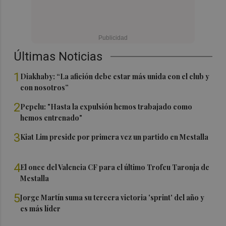
Últimas Noticias
1
Diakhaby: “La afición debe estar más unida con el club y
con nosotros”
2
Pepelu: "Hasta la expulsión hemos trabajado como
hemos entrenado"
3
Kiat Lim preside por primera vez un partido en Mestalla
4
El once del Valencia CF para el último Trofeu Taronja de
Mestalla
5
Jorge Martín suma su tercera victoria 'sprint' del año y
es más líder