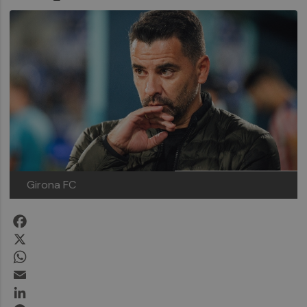
Girona FC
Facebook
X
WhatsApp
Email
LinkedIn
Messenger