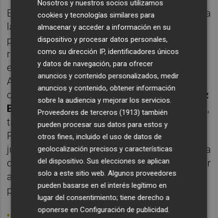
Nosotros y nuestros socios utilizamos
Evidentemente, este movimiento ya descarta
cookies y tecnologías similares para
la opción del preparador madrileño y la
almacenar y acceder a información en su
posibilidad de que Miñambres esperara a la
dispositivo y procesar datos personales,
como su dirección IP, identificadores únicos
resolución de su situación contractual para
y datos de navegación, para ofrecer
echar sobre él el cerco, con el asunto de
anuncios y contenido personalizados, medir
Alessio Lisci en
stand by
. A partir de ahí,
anuncios y contenido, obtener información
otras opciones de Segunda como
Jon Pérez
sobre la audiencia y mejorar los servicios.
Bolo
, adelantada por
Onda Deportiva Valencia
,
Proveedores de terceros (1913)
también
también cogen fuerza. El entrenador de la
pueden procesar sus datos para estos y
Ponferradina también acaba contrato este
otros fines, incluido el uso de datos de
junio y, según el portal
Cazurreando
, ya habría
geolocalización precisos y características
del dispositivo. Sus elecciones se aplican
comunicado su no continuidad tras clasificar
solo a este sitio web. Algunos proveedores
al equipo cerca de las posiciones de
pueden basarse en el interés legítimo en
promoción.
lugar del consentimiento; tiene derecho a
oponerse en
Configuración de publicidad
.
"Llevo mucho tiempo en esto y ya saben qué