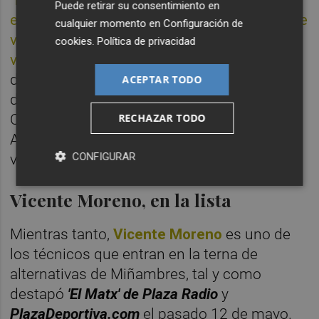
Puede retirar su consentimiento en
es lo que quiero, un entrenador agresivo y que
cualquier momento en
Configuración de
vaya a por los partidos porque en Segunda
cookies
.
Política de privacidad
vamos a ser más protagonistas en el campo"
,
dijo Miñambres este martes acerca del perfil
ACEPTAR TODO
de técnico que busca para el Levante.
RECHAZAR TODO
Comentó, eso sí, que el hecho de conocer a
Alessio hace que el italiano parta con
CONFIGURAR
ventaja.
También era ese el caso de Míchel
.
Vicente Moreno, en la lista
Mientras tanto,
Vicente Moreno
es uno de
los técnicos que entran en la terna de
alternativas de Miñambres, tal y como
destapó
'El Matx' de Plaza Radio
y
PlazaDeportiva.com
el pasado 12 de mayo.