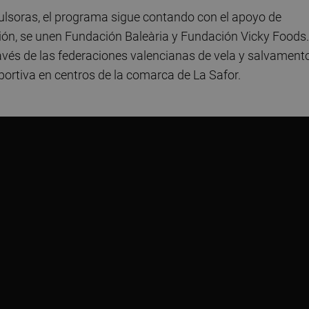
lsoras, el programa sigue contando con el apoyo de
ón, se unen Fundación Baleària y Fundación Vicky Foods.
vés de las federaciones valencianas de vela y salvamento
ortiva en centros de la comarca de La Safor.