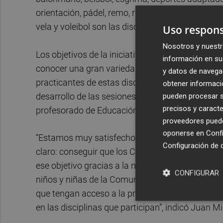
orientación, pádel, remo, rugby, tiro con arco, s
vela y voleibol son las disciplinas que llegarán 
Uso respons
Nosotros y nuestr
Los objetivos de la iniciativa pasan por acercar
información en su 
conocer una gran variedad de deportes que no s
y datos de navega
practicantes de estas disciplinas en un futuro.
obtener informació
desarrollo de las sesiones de la mano de los té
pueden procesar su
precisos y caracte
profesorado de Educación Física del centro educ
proveedores pueden
oponerse en
Confi
“Estamos muy satisfechos de la evolución que 
Configuración de 
claro: conseguir que los Centros Educativos am
ese objetivo gracias a la nueva ley, el proyect
CONFIGURAR
niños y niñas de la Comunitat Valenciana sepan
que tengan acceso a la práctica de los mismos. 
en las disciplinas que participan”, indicó Juan 