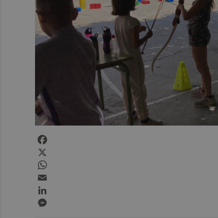
Facebook
X
WhatsApp
Email
LinkedIn
Messenger