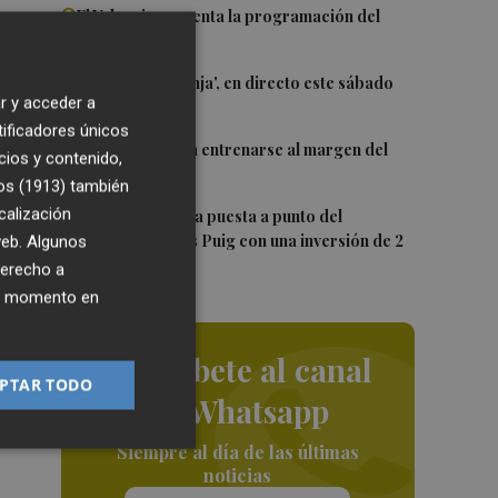
2
El Valencia presenta la programación del
,
Trofeu Taronja
3
El 'Trofeu Taronja', en directo este sábado
r y acceder a
por À Punt
tificadores únicos
4
Almeida vuelve a entrenarse al margen del
cios y contenido,
grupo
os (1913)
también
5
calización
València ultima la puesta a punto del
Velódromo Lluís Puig con una inversión de 2
 web. Algunos
millones
derecho a
ier momento en
uy
o
Suscríbete al canal
PTAR TODO
, y
de Whatsapp
os
Siempre al día de las últimas
noticias