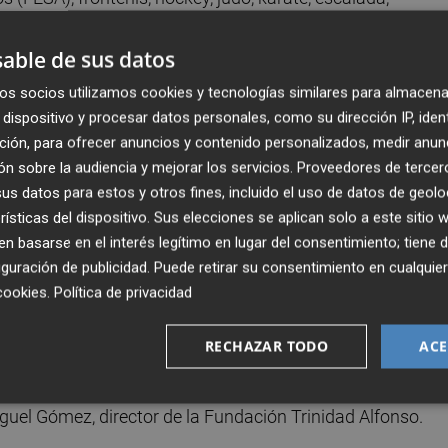
alvamento y socorrismo, taekwondo, tenis de mesa, triatlón
a alrededor de 22.000 escolares.
able de sus datos
os socios utilizamos cookies y tecnologías similares para almacena
 a los más pequeños y al profesorado la oportunidad de
dispositivo y procesar datos personales, como su dirección IP, iden
uelen estar a su alcance e incrementar el número de
ción, para ofrecer anuncios y contenido personalizados, medir anun
 Además, desde la Fundación se asume el gasto para el
n sobre la audiencia y mejorar los servicios.
Proveedores de tercer
cnicos federativos, quienes también ofrecen formación al
s datos para estos y otros fines, incluido el uso de datos de geolo
rísticas del dispositivo. Sus elecciones se aplican solo a este sitio
ativo en cuestión.
 basarse en el interés legítimo en lugar del consentimiento; tiene 
guración de publicidad
. Puede retirar su consentimiento en cualqu
ha experimentado este proyecto. Nació con un objetivo m
cookies
.
Política de privacidad
pliasen las clases dedicadas a Educación Física. Cumplid
o se ha adaptado porque nos parece muy interesante que los
RECHAZAR TODO
ACE
 que hay muchos deportes, más allá de los más populares
Ojalá esto incremente, en un futuro, el número de federad
Miguel Gómez, director de la Fundación Trinidad Alfonso.